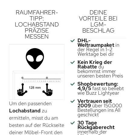
RAUMFAHRER-
DEINE
TIPP:
VORTEILE BEI
LOCHABSTAND
LGM-
PRÄZISE
BESCHLAG
MESSEN
DHL-
Weltraumpaket
in
der Regel in 1–2
Werktage bei dir
Kein Krieg der
Rabatte
du
bekommst immer
unseren besten Preis
Shopbewertung:
4,9/5
fast so beliebt
wie Buzz Lightyear
Vertrauen seit
Um den passenden
2009
über 150.000
Bestellungen ins All
Lochabstand
zu
geschickt
ermitteln, misst du am
30 Tage
besten auf der Rückseite
Rückgaberecht
innerhalb der
deiner Möbel-Front den