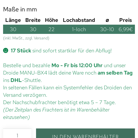
Maße in mm
Länge
Breite
Höhe
Lochabstand
⌀
Preis
30
30
22
1-loch
30-10
6,99
€
(inkl. MwSt., zzgl. Versand)
17 Stück
sind sofort startklar für den Abflug!
Bestelle und bezahle
Mo - Fr bis 12:00 Uhr
und unser
Droide MANU-BX4 lädt deine Ware noch
am selben Tag
ins
DHL
-Shuttle.
In seltenen Fällen kann ein Systemfehler des Droiden den
Versand verzögern.
Der Nachschubfrachter benötigt etwa 5 – 7 Tage.
(Der Zeitplan des Frachters ist im Warenbehälter
einzusehen)
IN DEN WARENBEHÄLTER