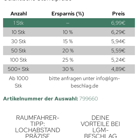
Anzahl
Ersparnis (%)
Preis
1
Stk
—
6,99
€
10 Stk
10 %
6,29
€
30 Stk
15 %
5,94
€
50 Stk
20 %
5,59
€
100 Stk
25 %
5,24
€
500+ Stk
30 %
4,89
€
Ab 1000
bitte anfragen unter
info@lgm-
Stk
beschlag.de
Artikelnummer der Auswahl:
799660
RAUMFAHRER-
DEINE
TIPP:
VORTEILE BEI
LOCHABSTAND
LGM-
PRÄZISE
BESCHLAG