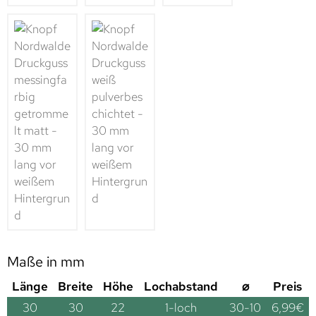
Maße in mm
Länge
Breite
Höhe
Lochabstand
⌀
Preis
30
30
22
1-loch
30-10
6,99
€