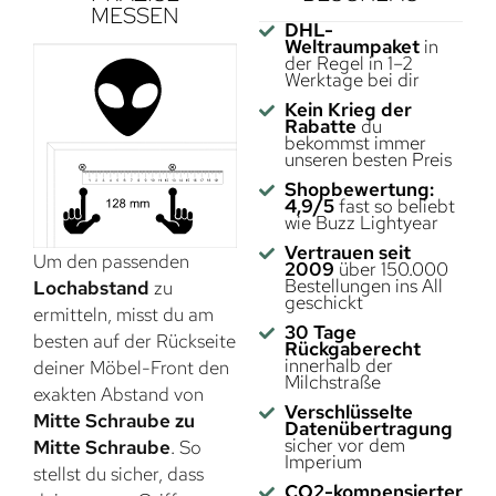
MESSEN
DHL-
Weltraumpaket
in
der Regel in 1–2
Werktage bei dir
Kein Krieg der
Rabatte
du
bekommst immer
unseren besten Preis
Shopbewertung:
4,9/5
fast so beliebt
wie Buzz Lightyear
Vertrauen seit
Um den passenden
2009
über 150.000
Bestellungen ins All
Lochabstand
zu
geschickt
ermitteln, misst du am
30 Tage
besten auf der Rückseite
Rückgaberecht
innerhalb der
deiner Möbel-Front den
Milchstraße
exakten Abstand von
Verschlüsselte
Mitte Schraube zu
Datenübertragung
sicher vor dem
Mitte Schraube
. So
Imperium
stellst du sicher, dass
CO2-kompensierter