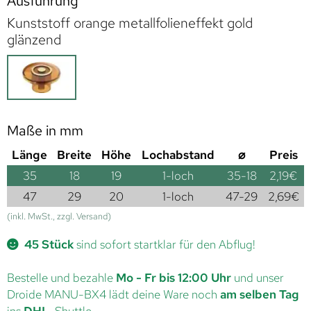
Ausführung
Kunststoff orange metallfolieneffekt gold
glänzend
Maße in mm
Länge
Breite
Höhe
Lochabstand
⌀
Preis
35
18
19
1-loch
35-18
2,19
€
47
29
20
1-loch
47-29
2,69
€
(inkl. MwSt., zzgl. Versand)
45 Stück
sind sofort startklar für den Abflug!
Bestelle und bezahle
Mo - Fr bis 12:00 Uhr
und unser
Droide MANU-BX4 lädt deine Ware noch
am selben Tag
ins
DHL
-Shuttle.