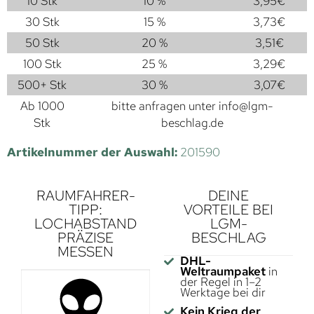
10 Stk
10 %
3,95
€
30 Stk
15 %
3,73
€
50 Stk
20 %
3,51
€
100 Stk
25 %
3,29
€
500+ Stk
30 %
3,07
€
Ab 1000
bitte anfragen unter
info@lgm-
Stk
beschlag.de
Artikelnummer der Auswahl:
201590
RAUMFAHRER-
DEINE
TIPP:
VORTEILE BEI
LOCHABSTAND
LGM-
PRÄZISE
BESCHLAG
MESSEN
DHL-
Weltraumpaket
in
der Regel in 1–2
Werktage bei dir
Kein Krieg der