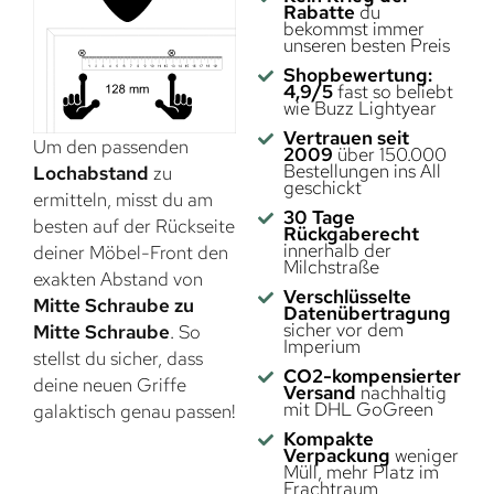
Rabatte
du
bekommst immer
unseren besten Preis
Shopbewertung:
4,9/5
fast so beliebt
wie Buzz Lightyear
Vertrauen seit
Um den passenden
2009
über 150.000
Bestellungen ins All
Lochabstand
zu
geschickt
ermitteln, misst du am
30 Tage
besten auf der Rückseite
Rückgaberecht
innerhalb der
deiner Möbel-Front den
Milchstraße
exakten Abstand von
Verschlüsselte
Mitte Schraube zu
Datenübertragung
sicher vor dem
Mitte Schraube
. So
Imperium
stellst du sicher, dass
CO2-kompensierter
deine neuen Griffe
Versand
nachhaltig
mit DHL GoGreen
galaktisch genau passen!
Kompakte
Verpackung
weniger
Müll, mehr Platz im
Frachtraum