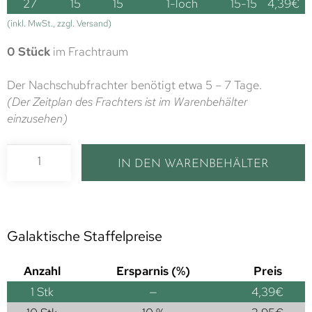
27
15
15
1-loch
15-15
4,39
€
(inkl. MwSt., zzgl. Versand)
0 Stück
im Frachtraum
Der Nachschubfrachter benötigt etwa 5 – 7 Tage.
(Der Zeitplan des Frachters ist im Warenbehälter
einzusehen)
IN DEN WARENBEHÄLTER
Galaktische Staffelpreise
Anzahl
Ersparnis (%)
Preis
1
Stk
—
4,39
€