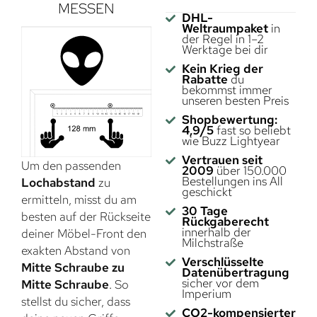
MESSEN
DHL-
Weltraumpaket
in
der Regel in 1–2
Werktage bei dir
Kein Krieg der
Rabatte
du
bekommst immer
unseren besten Preis
Shopbewertung:
4,9/5
fast so beliebt
wie Buzz Lightyear
Vertrauen seit
Um den passenden
2009
über 150.000
Bestellungen ins All
Lochabstand
zu
geschickt
ermitteln, misst du am
30 Tage
besten auf der Rückseite
Rückgaberecht
innerhalb der
deiner Möbel-Front den
Milchstraße
exakten Abstand von
Verschlüsselte
Mitte Schraube zu
Datenübertragung
sicher vor dem
Mitte Schraube
. So
Imperium
stellst du sicher, dass
CO2-kompensierter