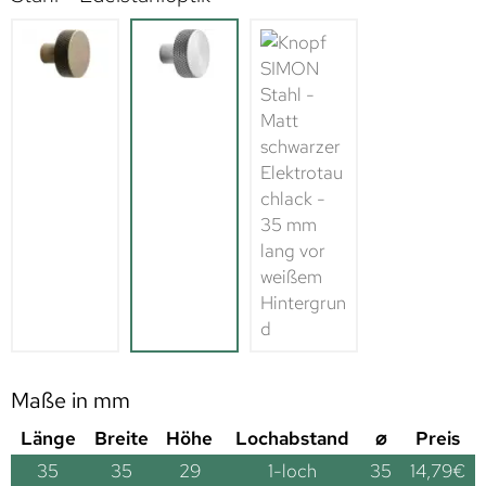
Maße in mm
Länge
Breite
Höhe
Lochabstand
⌀
Preis
35
35
29
1-loch
35
14,79
€