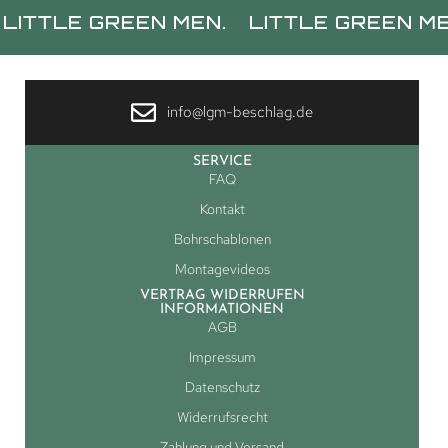
E GREEN MEN.
LITTLE GREEN MEN.
L
info@lgm-beschlag.de
SERVICE
FAQ
Kontakt
Bohrschablonen
Montagevideos
VERTRAG WIDERRUFEN
INFORMATIONEN
AGB
Impressum
Datenschutz
Widerrufsrecht
Zahlung und Versand