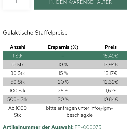
IN DEN WARENBEHÄLTER
Galaktische Staffelpreise
Anzahl
Ersparnis (%)
Preis
1
Stk
—
15,49
€
10 Stk
10 %
13,94
€
30 Stk
15 %
13,17
€
50 Stk
20 %
12,39
€
100 Stk
25 %
11,62
€
500+ Stk
30 %
10,84
€
Ab 1000
bitte anfragen unter
info@lgm-
Stk
beschlag.de
Artikelnummer der Auswahl:
FP-000075