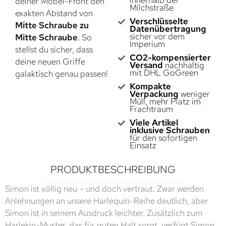
innerhalb der
deiner Möbel-Front den
Milchstraße
exakten Abstand von
Verschlüsselte
Mitte Schraube zu
Datenübertragung
sicher vor dem
Mitte Schraube
. So
Imperium
stellst du sicher, dass
CO2-kompensierter
deine neuen Griffe
Versand
nachhaltig
mit DHL GoGreen
galaktisch genau passen!
Kompakte
Verpackung
weniger
Müll, mehr Platz im
Frachtraum
Viele Artikel
inklusive Schrauben
für den sofortigen
Einsatz
PRODUKTBESCHREIBUNG
Simon ist völlig neu – und doch vertraut. Zwar werden
Anlehnungen an unsere Harlequin-Reihe deutlich, aber
Simon ist in seinem Ausdruck leichter. Zusätzlich zum
Harlekin-Muster, das für guten Halt sorgt, verfügt Simon