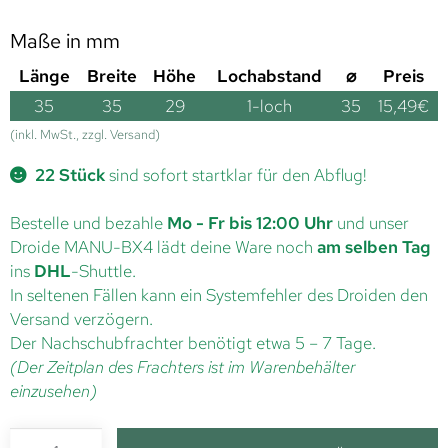
Maße in mm
Länge
Breite
Höhe
Lochabstand
⌀
Preis
35
35
29
1-loch
35
15,49
€
(inkl. MwSt., zzgl. Versand)
22 Stück
sind sofort startklar für den Abflug!
Bestelle und bezahle
Mo - Fr bis 12:00 Uhr
und unser
Droide MANU-BX4 lädt deine Ware noch
am selben Tag
ins
DHL
-Shuttle.
In seltenen Fällen kann ein Systemfehler des Droiden den
Versand verzögern.
Der Nachschubfrachter benötigt etwa 5 – 7 Tage.
(Der Zeitplan des Frachters ist im Warenbehälter
einzusehen)