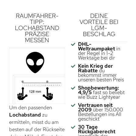
RAUMFAHRER-
DEINE
TIPP:
VORTEILE BEI
LOCHABSTAND
LGM-
PRÄZISE
BESCHLAG
MESSEN
DHL-
Weltraumpaket
in
der Regel in 1–2
Werktage bei dir
Kein Krieg der
Rabatte
du
bekommst immer
unseren besten Preis
Shopbewertung:
4,9/5
fast so beliebt
wie Buzz Lightyear
Vertrauen seit
Um den passenden
2009
über 150.000
Bestellungen ins All
Lochabstand
zu
geschickt
ermitteln, misst du am
30 Tage
besten auf der Rückseite
Rückgaberecht