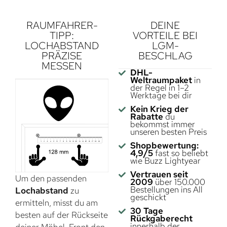
RAUMFAHRER-
DEINE
TIPP:
VORTEILE BEI
LOCHABSTAND
LGM-
PRÄZISE
BESCHLAG
MESSEN
DHL-
Weltraumpaket
in
der Regel in 1–2
Werktage bei dir
Kein Krieg der
Rabatte
du
bekommst immer
unseren besten Preis
Shopbewertung:
4,9/5
fast so beliebt
wie Buzz Lightyear
Vertrauen seit
Um den passenden
2009
über 150.000
Bestellungen ins All
Lochabstand
zu
geschickt
ermitteln, misst du am
30 Tage
besten auf der Rückseite
Rückgaberecht
innerhalb der