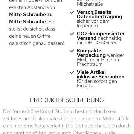
deiner Möbel-Front den
Milchstraße
exakten Abstand von
Verschlüsselte
Mitte Schraube zu
Datenübertragung
sicher vor dem
Mitte Schraube
. So
Imperium
stellst du sicher, dass
CO2-kompensierter
deine neuen Griffe
Versand
nachhaltig
mit DHL GoGreen
galaktisch genau passen!
Kompakte
Verpackung
weniger
Müll, mehr Platz im
Frachtraum
Viele Artikel
inklusive Schrauben
für den sofortigen
Einsatz
PRODUKTBESCHREIBUNG
Der formschöne Knopf Stolberg besticht durch sein
zeitloses und funktionales Design, das jedem Möbelstück
eine moderne Note verleiht. Die Optik zeichnet sich durch
eine sanft gewölbte, kreisrunde Oberfläche aus, die