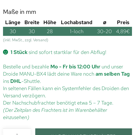
Maße in mm
Länge
Breite
Höhe
Lochabstand
⌀
Preis
30
30
28
1-loch
30-20
4,89
€
(inkl. MwSt., zzgl. Versand)
1 Stück
sind sofort startklar für den Abflug!
Bestelle und bezahle
Mo - Fr bis 12:00 Uhr
und unser
Droide MANU-BX4 lädt deine Ware noch
am selben Tag
ins
DHL
-Shuttle.
In seltenen Fällen kann ein Systemfehler des Droiden den
Versand verzögern.
Der Nachschubfrachter benötigt etwa 5 – 7 Tage.
(Der Zeitplan des Frachters ist im Warenbehälter
einzusehen)