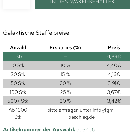
IN DEN WARENBEHÄLTER
Galaktische Staffelpreise
Anzahl
Ersparnis (%)
Preis
1
Stk
—
4,89
€
10 Stk
10 %
4,40
€
30 Stk
15 %
4,16
€
50 Stk
20 %
3,91
€
100 Stk
25 %
3,67
€
500+ Stk
30 %
3,42
€
Ab 1000
bitte anfragen unter
info@lgm-
Stk
beschlag.de
Artikelnummer der Auswahl:
603406