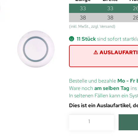
33
33
2
38
38
2
(inkl. MwSt., zzgl. Versand)
11 Stück
sind sofort startkl
⚠️ AUSLAUFARTIKE
Bestelle und bezahle
Mo - Fr 
Ware noch
am selben Tag
ins
In seltenen Fällen kann ein S
Dies ist ein Auslaufartikel,