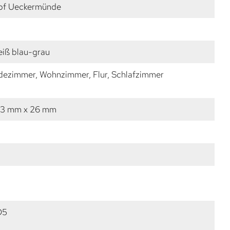
pf Ueckermünde
eiß blau-grau
dezimmer, Wohnzimmer, Flur, Schlafzimmer
33 mm x 26 mm
D5