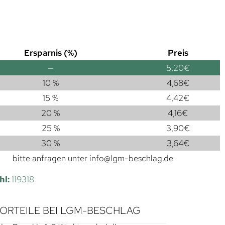
Ersparnis (%)
Preis
—
5,20
€
10 %
4,68
€
15 %
4,42
€
20 %
4,16
€
25 %
3,90
€
30 %
3,64
€
bitte anfragen unter
info@lgm-beschlag.de
hl:
119318
VORTEILE BEI LGM-BESCHLAG