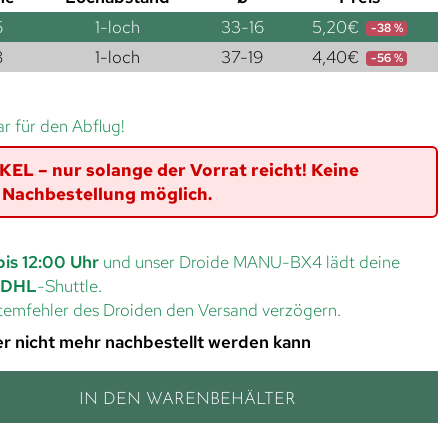
6
1-loch
33-16
5,20
€
-38 %
8
1-loch
37-19
4,40
€
-56 %
ar für den Abflug!
L – nur solange der Vorrat reicht! Keine
Nachbestellung möglich.
bis 12:00 Uhr
und unser Droide MANU-BX4 lädt deine
DHL
-Shuttle.
ystemfehler des Droiden den Versand verzögern.
 der nicht mehr nachbestellt werden kann
IN DEN WARENBEHÄLTER