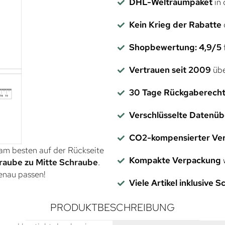
DHL-Weltraumpaket
in 
Kein Krieg der Rabatte
Shopbewertung: 4,9/5
f
Vertrauen seit 2009
übe
30 Tage Rückgaberech
Verschlüsselte Datenü
CO2-kompensierter Ve
 am besten auf der Rückseite
Kompakte Verpackung
w
raube zu Mitte Schraube
.
genau passen!
Viele Artikel inklusive 
PRODUKTBESCHREIBUNG