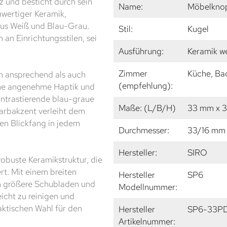
 und besticht durch sein
Name:
Möbelkno
hwertiger Keramik,
 aus Weiß und Blau-Grau.
Stil:
Kugel
 an Einrichtungsstilen, sei
Ausführung:
Keramik w
Zimmer
Küche, Ba
h ansprechend als auch
(empfehlung):
eine angenehme Haptik und
kontrastierende blau-graue
Maße: (L/B/H)
33 mm x 
Farbakzent verleiht dem
en Blickfang in jedem
Durchmesser:
33/16 mm
Hersteller:
SIRO
buste Keramikstruktur, die
t. Mit einem breiten
Hersteller
SP6
h größere Schubladen und
Modellnummer:
icht zu reinigen und
aktischen Wahl für den
Hersteller
SP6-33P
Artikelnummer: