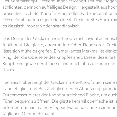
Der Keramikknopf Ueckermünde verkörpert zeitlose Eleganz
schlichtes, dennoch auffälliges Design. Hergestellt aus hoc
präsentiert sich der Knopf in einer edlen Farbkombination
Diese Kombination eignet sich ideal für ein breites Spektrum
es klassisch, modern oder skandinavisch.
Das Design des Ueckermünde-Knopfes ist sowohl ästhetisc
funktional. Die glatte, abgerundete Oberfläche sorgt für 
lässt sich mühelos greifen. Ein markantes Merkmal ist der 
Ring, der die Oberseite des Knopfes ziert. Dieser dezente 
Knopf eine gewisse Raffinesse und macht ihn zu einem echt
Raum.
Technisch überzeugt der Ueckermünde-Knopf durch seine ro
Langlebigkeit und Beständigkeit gegen Abnutzung garantier
Durchmesser bietet der Knopf ausreichend Fläche, um auc
Türen bequem zu öffnen. Die glatte Keramikoberfläche ist le
erfordert nur minimalen Pflegeaufwand, was ihn zu einer pr
täglichen Gebrauch macht.