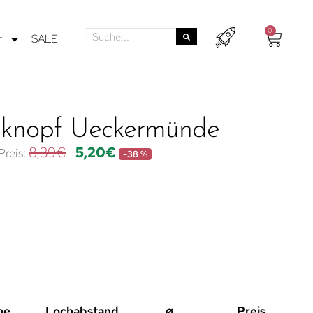
0
r
SALE
knopf Ueckermünde
8,39
€
5,20
€
-38 %
he
Lochabstand
⌀
Preis