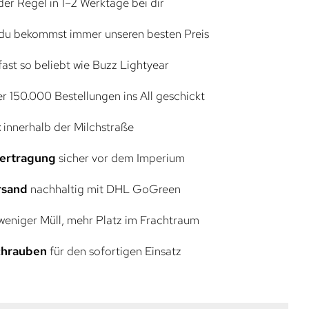
der Regel in 1–2 Werktage bei dir
du bekommst immer unseren besten Preis
ast so beliebt wie Buzz Lightyear
r 150.000 Bestellungen ins All geschickt
t
innerhalb der Milchstraße
bertragung
sicher vor dem Imperium
rsand
nachhaltig mit DHL GoGreen
eniger Müll, mehr Platz im Frachtraum
Schrauben
für den sofortigen Einsatz