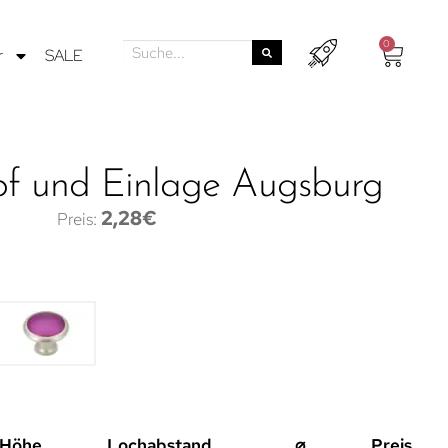
0
r
SALE
f und Einlage Augsburg
2,28
€
Höhe
Lochabstand
⌀
Preis