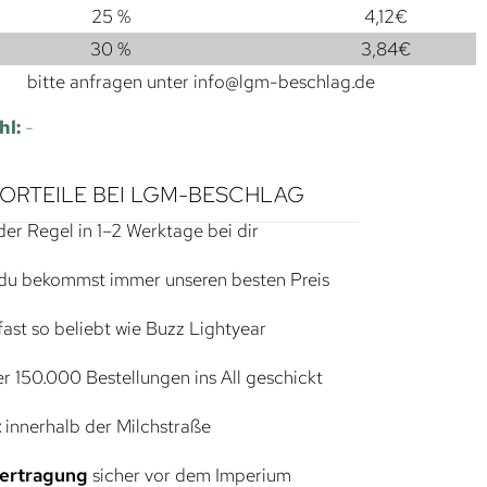
25 %
4,12
€
30 %
3,84
€
bitte anfragen unter
info@lgm-beschlag.de
hl:
-
VORTEILE BEI LGM-BESCHLAG
der Regel in 1–2 Werktage bei dir
du bekommst immer unseren besten Preis
ast so beliebt wie Buzz Lightyear
r 150.000 Bestellungen ins All geschickt
t
innerhalb der Milchstraße
bertragung
sicher vor dem Imperium