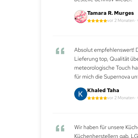
Tamara R. Murges
vor 2 Monaten ·
Absolut empfehlenswert! Di
Lieferung top, Qualität üb
meteorologische Touch hat 
für mich die Supernova un
Khaled Taha
vor 2 Monaten ·
Wir haben für unsere Küche
Küchenherstellern gab. LG