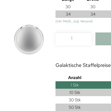
30
30
34
34
(inkl. MwSt., zzgl. Versand)
Galaktische Staffelpreise
Anzahl
1
Stk
10 Stk
30 Stk
50 Stk