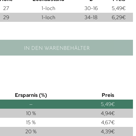
27
1-loch
30-16
5,49
€
29
1-loch
34-18
6,29
€
IN DEN WARENBEHÄLTER
Ersparnis (%)
Preis
—
5,49
€
10 %
4,94
€
15 %
4,67
€
20 %
4,39
€