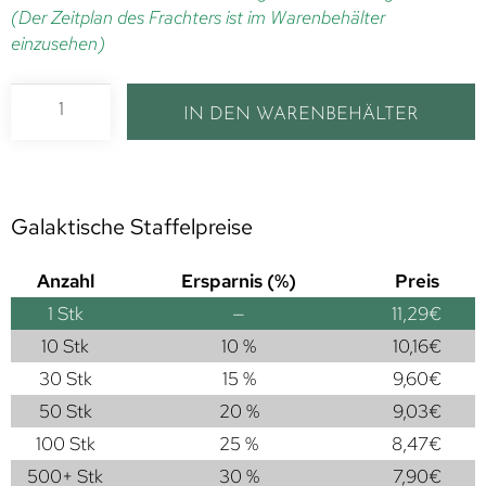
(Der Zeitplan des Frachters ist im Warenbehälter
einzusehen)
IN DEN WARENBEHÄLTER
Galaktische Staffelpreise
Anzahl
Ersparnis (%)
Preis
1
Stk
—
11,29
€
10 Stk
10 %
10,16
€
30 Stk
15 %
9,60
€
50 Stk
20 %
9,03
€
100 Stk
25 %
8,47
€
500+ Stk
30 %
7,90
€