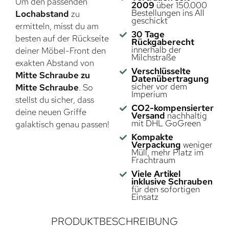
Um den passenden
2009
über 150.000
Bestellungen ins All
Lochabstand
zu
geschickt
ermitteln, misst du am
30 Tage
besten auf der Rückseite
Rückgaberecht
innerhalb der
deiner Möbel-Front den
Milchstraße
exakten Abstand von
Verschlüsselte
Mitte Schraube zu
Datenübertragung
sicher vor dem
Mitte Schraube
. So
Imperium
stellst du sicher, dass
CO2-kompensierter
deine neuen Griffe
Versand
nachhaltig
mit DHL GoGreen
galaktisch genau passen!
Kompakte
Verpackung
weniger
Müll, mehr Platz im
Frachtraum
Viele Artikel
inklusive Schrauben
für den sofortigen
Einsatz
PRODUKTBESCHREIBUNG