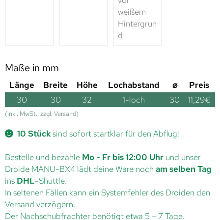
Maße in mm
Länge
Breite
Höhe
Lochabstand
⌀
Preis
30
30
32
1-loch
30
11,29
€
(inkl. MwSt., zzgl. Versand)
10 Stück
sind sofort startklar für den Abflug!
Bestelle und bezahle
Mo - Fr bis 12:00 Uhr
und unser
Droide MANU-BX4 lädt deine Ware noch
am selben Tag
ins
DHL
-Shuttle.
In seltenen Fällen kann ein Systemfehler des Droiden den
Versand verzögern.
Der Nachschubfrachter benötigt etwa 5 – 7 Tage.