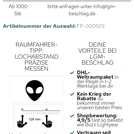
Ab 1000
bitte anfragen unter
info@lgm-
Stk
beschlag.de
Artikelnummer der Auswahl:
FP-000929
RAUMFAHRER-
DEINE
TIPP:
VORTEILE BEI
LOCHABSTAND
LGM-
PRÄZISE
BESCHLAG
MESSEN
DHL-
Weltraumpaket
in
der Regel in 1–2
Werktage bei dir
Kein Krieg der
Rabatte
du
bekommst immer
unseren besten Preis
Shopbewertung:
4,9/5
fast so beliebt
wie Buzz Lightyear
Vertrauen seit