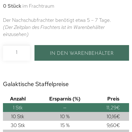
0 Stück
im Frachtraum
Der Nachschubfrachter benötigt etwa 5 – 7 Tage.
(Der Zeitplan des Frachters ist im Warenbehälter
einzusehen)
IN DEN WARENBEHÄLTER
Galaktische Staffelpreise
Anzahl
Ersparnis (%)
Preis
1
Stk
—
11,29
€
10 Stk
10 %
10,16
€
30 Stk
15 %
9,60
€