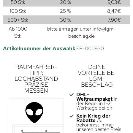
50 Stk
20 %
9,03
€
100 Stk
25 %
8,47
€
500+ Stk
30 %
7,90
€
Ab 1000
bitte anfragen unter
info@lgm-
Stk
beschlag.de
Artikelnummer der Auswahl:
FP-000930
RAUMFAHRER-
DEINE
TIPP:
VORTEILE BEI
LOCHABSTAND
LGM-
PRÄZISE
BESCHLAG
MESSEN
DHL-
Weltraumpaket
in
der Regel in 1–2
Werktage bei dir
Kein Krieg der
Rabatte
du
bekommst immer
unseren besten Preis