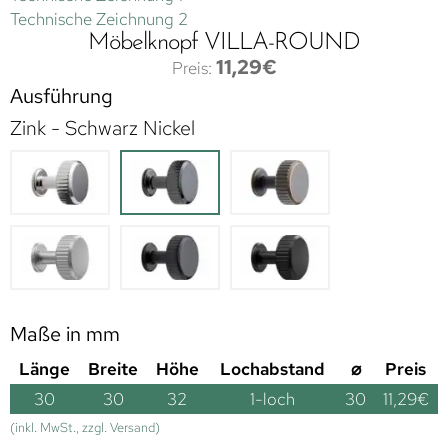
Technische Zeichnung 2
Möbelknopf VILLA-ROUND
11,29
€
Ausführung
Zink - Schwarz Nickel
Maße in mm
Länge
Breite
Höhe
Lochabstand
⌀
Preis
30
30
32
1-loch
30
11,29
€
(inkl. MwSt., zzgl. Versand)