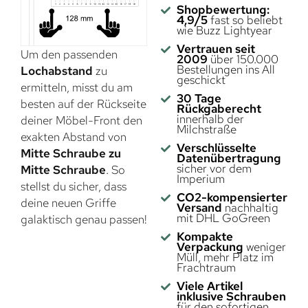
Shopbewertung:
4,9/5
fast so beliebt
wie Buzz Lightyear
Vertrauen seit
Um den passenden
2009
über 150.000
Bestellungen ins All
Lochabstand
zu
geschickt
ermitteln, misst du am
30 Tage
besten auf der Rückseite
Rückgaberecht
innerhalb der
deiner Möbel-Front den
Milchstraße
exakten Abstand von
Verschlüsselte
Mitte Schraube zu
Datenübertragung
sicher vor dem
Mitte Schraube
. So
Imperium
stellst du sicher, dass
CO2-kompensierter
deine neuen Griffe
Versand
nachhaltig
mit DHL GoGreen
galaktisch genau passen!
Kompakte
Verpackung
weniger
Müll, mehr Platz im
Frachtraum
Viele Artikel
inklusive Schrauben
für den sofortigen