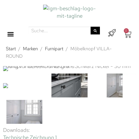
0
Start
/
Marken
/
Furnipart
/
Möbelknopf VILLA-
ROUND
Downloads:
Technische Zeichnung 1