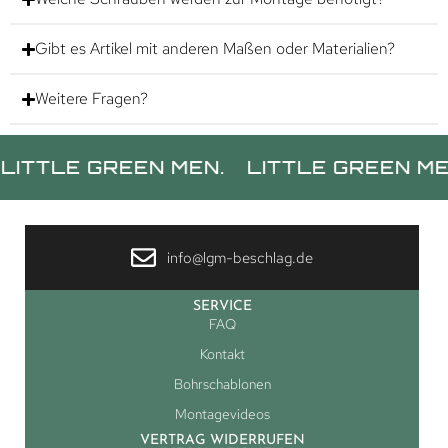
Gibt es Artikel mit anderen Maßen oder Materialien?
Weitere Fragen?
LE GREEN MEN.
LITTLE GREEN MEN.
L
info@lgm-beschlag.de
SERVICE
FAQ
Kontakt
Bohrschablonen
Montagevideos
VERTRAG WIDERRUFEN