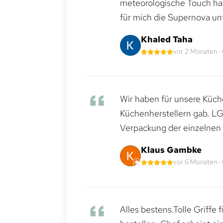
meteorologische Touch hat 
für mich die Supernova un
Khaled Taha
vor 2 Monaten ·
Wir haben für unsere Küche
Küchenherstellern gab. LG
Verpackung der einzelnen G
Klaus Gambke
vor 6 Monaten ·
Alles bestens.Tolle Griffe