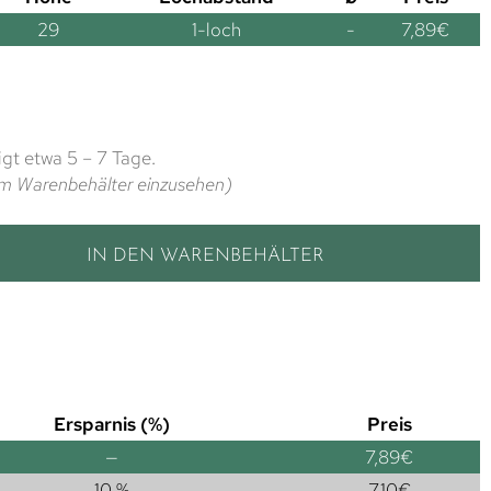
29
1-loch
-
7,89
€
gt etwa 5 – 7 Tage.
t im Warenbehälter einzusehen)
IN DEN WARENBEHÄLTER
Ersparnis (%)
Preis
—
7,89
€
10 %
7,10
€