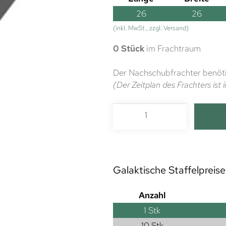
26
26
(inkl. MwSt., zzgl. Versand)
0 Stück
im Frachtraum
Der Nachschubfrachter benöti
(Der Zeitplan des Frachters is
Galaktische Staffelpreise
Anzahl
1
Stk
10 Stk