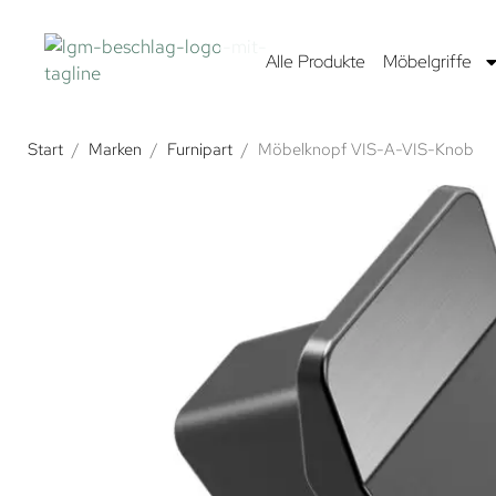
Alle Produkte
Möbelgriffe
Start
/
Marken
/
Furnipart
/
Möbelknopf VIS-A-VIS-Knob