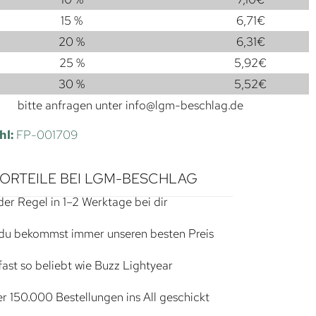
15 %
6,71
€
20 %
6,31
€
25 %
5,92
€
30 %
5,52
€
bitte anfragen unter
info@lgm-beschlag.de
hl:
FP-001709
VORTEILE BEI LGM-BESCHLAG
der Regel in 1–2 Werktage bei dir
du bekommst immer unseren besten Preis
ast so beliebt wie Buzz Lightyear
r 150.000 Bestellungen ins All geschickt