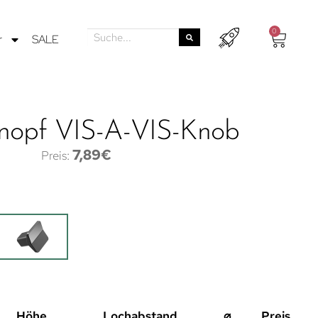
0
r
SALE
nopf VIS-A-VIS-Knob
7,89
€
Höhe
Lochabstand
⌀
Preis