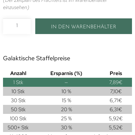
einzusehen)
IN DEN WARENBEHÄLTER
Galaktische Staffelpreise
Anzahl
Ersparnis (%)
Preis
1
Stk
—
7,89
€
10 Stk
10 %
7,10
€
30 Stk
15 %
6,71
€
50 Stk
20 %
6,31
€
100 Stk
25 %
5,92
€
500+ Stk
30 %
5,52
€