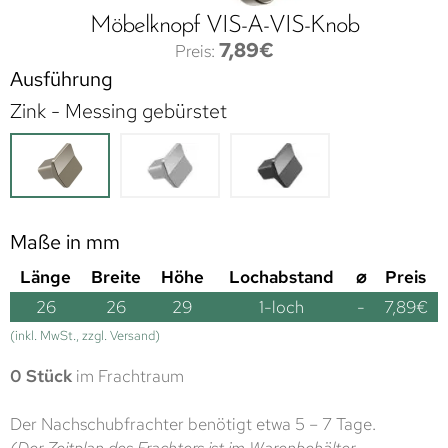
Möbelknopf VIS-A-VIS-Knob
7,89
€
Ausführung
Zink - Messing gebürstet
Maße in mm
Länge
Breite
Höhe
Lochabstand
⌀
Preis
26
26
29
1-loch
-
7,89
€
(inkl. MwSt., zzgl. Versand)
0 Stück
im Frachtraum
Der Nachschubfrachter benötigt etwa 5 – 7 Tage.
(Der Zeitplan des Frachters ist im Warenbehälter