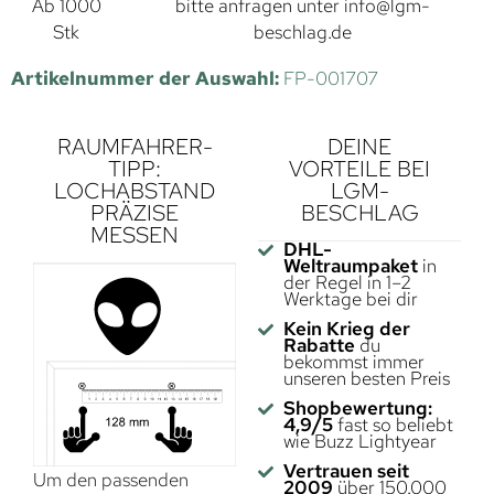
Ab 1000
bitte anfragen unter
info@lgm-
Stk
beschlag.de
Artikelnummer der Auswahl:
FP-001707
RAUMFAHRER-
DEINE
TIPP:
VORTEILE BEI
LOCHABSTAND
LGM-
PRÄZISE
BESCHLAG
MESSEN
DHL-
Weltraumpaket
in
der Regel in 1–2
Werktage bei dir
Kein Krieg der
Rabatte
du
bekommst immer
unseren besten Preis
Shopbewertung:
4,9/5
fast so beliebt
wie Buzz Lightyear
Vertrauen seit
Um den passenden
2009
über 150.000