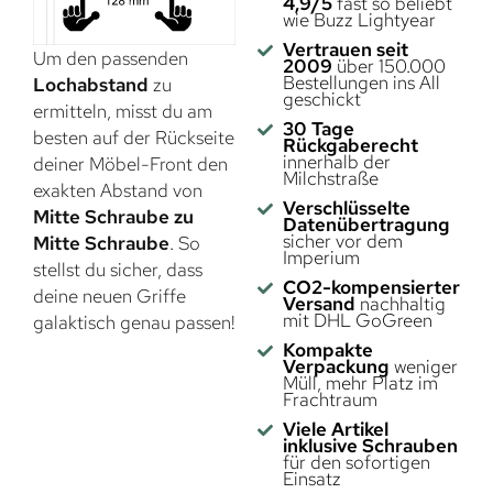
4,9/5
fast so beliebt
wie Buzz Lightyear
Vertrauen seit
Um den passenden
2009
über 150.000
Bestellungen ins All
Lochabstand
zu
geschickt
ermitteln, misst du am
30 Tage
besten auf der Rückseite
Rückgaberecht
innerhalb der
deiner Möbel-Front den
Milchstraße
exakten Abstand von
Verschlüsselte
Mitte Schraube zu
Datenübertragung
sicher vor dem
Mitte Schraube
. So
Imperium
stellst du sicher, dass
CO2-kompensierter
deine neuen Griffe
Versand
nachhaltig
mit DHL GoGreen
galaktisch genau passen!
Kompakte
Verpackung
weniger
Müll, mehr Platz im
Frachtraum
Viele Artikel
inklusive Schrauben
für den sofortigen
Einsatz