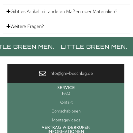
Gibt es Artikel mit anderen Maßen oder Materialien?
Weitere Fragen?
REEN MEN.
LITTLE GREEN MEN.
LITTL
info@lgm-beschlag.de
SERVICE
FAQ
Kontakt
Bohrschablonen
Montagevideos
VERTRAG WIDERRUFEN
INFORMATIONEN