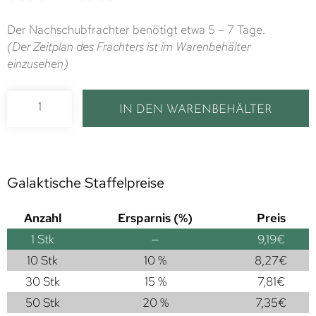
Der Nachschubfrachter benötigt etwa 5 – 7 Tage.
(Der Zeitplan des Frachters ist im Warenbehälter
einzusehen)
IN DEN WARENBEHÄLTER
Galaktische Staffelpreise
Anzahl
Ersparnis (%)
Preis
1
Stk
—
9,19
€
10 Stk
10 %
8,27
€
30 Stk
15 %
7,81
€
50 Stk
20 %
7,35
€