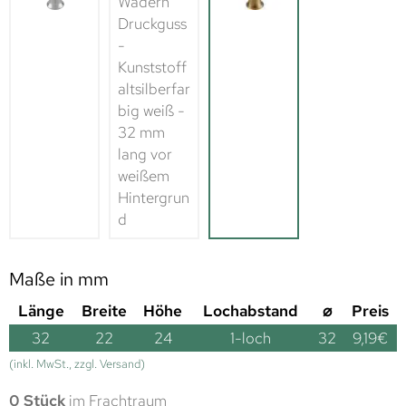
Maße in mm
Länge
Breite
Höhe
Lochabstand
⌀
Preis
32
22
24
1-loch
32
9,19
€
(inkl. MwSt., zzgl. Versand)
0 Stück
im Frachtraum