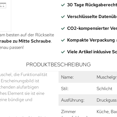
30 Tage Rückgaberech
Verschlüsselte Datenü
CO2-kompensierter Ve
 am besten auf der Rückseite
Kompakte Verpackung
w
raube zu Mitte Schraube
.
genau passen!
Viele Artikel inklusive 
PRODUKTBESCHREIBUNG
schel, die Funktionalität
Name:
Muschelgri
Erscheinungsbild ist
echenden alufarbigen
Stil:
Schlicht
hes Element sie ist eine
 eine bündige und
Ausführung:
Druckguss 
Zimmer
Küche, Ba