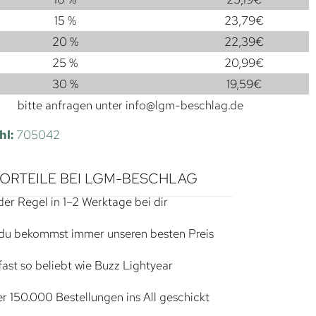
15 %
23,79
€
20 %
22,39
€
25 %
20,99
€
30 %
19,59
€
bitte anfragen unter
info@lgm-beschlag.de
hl:
705042
VORTEILE BEI LGM-BESCHLAG
der Regel in 1–2 Werktage bei dir
du bekommst immer unseren besten Preis
ast so beliebt wie Buzz Lightyear
r 150.000 Bestellungen ins All geschickt