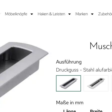
Möbelknöpfe
Haken & Leisten
Marken
Zubehö
Musch
Ausführung
Druckguss - Stahl alufarb
Maße in mm
Länge
Breite