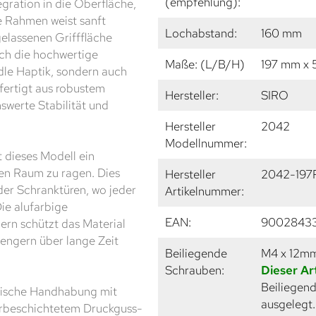
(empfehlung):
egration in die Oberfläche,
e Rahmen weist sanft
Lochabstand:
160 mm
elassenen Grifffläche
urch die hochwertige
Maße: (L/B/H)
197 mm x
 edle Haptik, sondern auch
fertigt aus robustem
Hersteller:
SIRO
swerte Stabilität und
Hersteller
2042
Modellnummer:
t dieses Modell ein
den Raum zu ragen. Dies
Hersteller
2042-197
der Schranktüren, wo jeder
Artikelnummer:
Die alufarbige
EAN:
9002843
ern schützt das Material
lengern über lange Zeit
Beiliegende
M4 x 12m
Schrauben:
Dieser Ar
Beiliegend
ktische Handhabung mit
ausgelegt
lverbeschichtetem Druckguss-