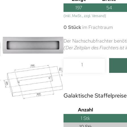
197
54
(inkl. MwSt., zzgl. Versand)
0 Stück
im Frachtraum
Der Nachschubfrachter benöti
(Der Zeitplan des Frachters is
Galaktische Staffelpreise
Anzahl
1
Stk
10 Stk