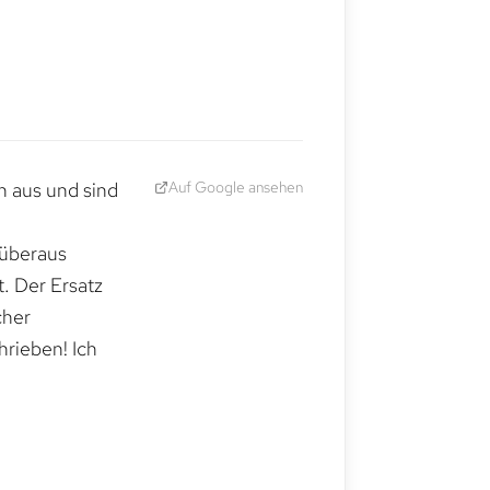
Auf Google ansehen
h aus und sind
 überaus
. Der Ersatz
cher
hrieben! Ich