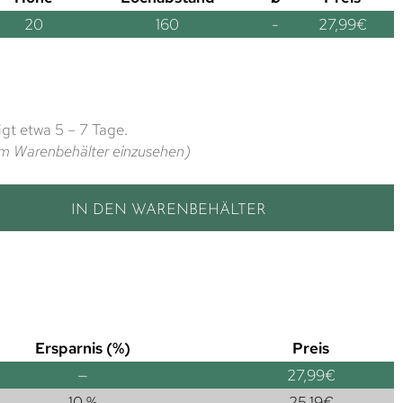
20
160
-
27,99
€
gt etwa 5 – 7 Tage.
t im Warenbehälter einzusehen)
IN DEN WARENBEHÄLTER
Ersparnis (%)
Preis
—
27,99
€
10 %
25,19
€