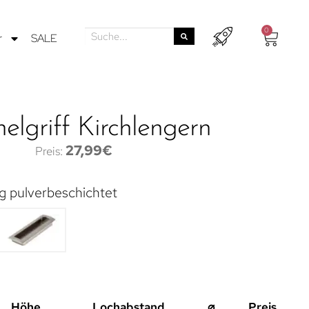
0
r
SALE
elgriff Kirchlengern
27,99
€
ig pulverbeschichtet
Höhe
Lochabstand
⌀
Preis