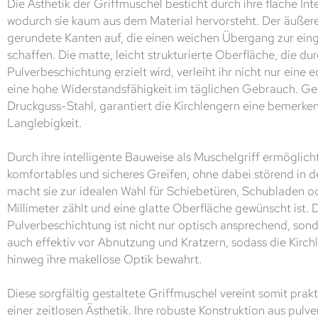
Die Ästhetik der Griffmuschel besticht durch ihre flache Int
wodurch sie kaum aus dem Material hervorsteht. Der äußer
gerundete Kanten auf, die einen weichen Übergang zur eing
schaffen. Die matte, leicht strukturierte Oberfläche, die d
Pulverbeschichtung erzielt wird, verleiht ihr nicht nur eine
eine hohe Widerstandsfähigkeit im täglichen Gebrauch. Ge
Druckguss-Stahl, garantiert die Kirchlengern eine bemerken
Langlebigkeit.
Durch ihre intelligente Bauweise als Muschelgriff ermöglich
komfortables und sicheres Greifen, ohne dabei störend in 
macht sie zur idealen Wahl für Schiebetüren, Schubladen o
Millimeter zählt und eine glatte Oberfläche gewünscht ist. 
Pulverbeschichtung ist nicht nur optisch ansprechend, sond
auch effektiv vor Abnutzung und Kratzern, sodass die Kirch
hinweg ihre makellose Optik bewahrt.
Diese sorgfältig gestaltete Griffmuschel vereint somit pra
einer zeitlosen Ästhetik. Ihre robuste Konstruktion aus pu