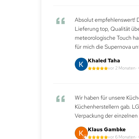
Absolut empfehlenswert! Di
Lieferung top, Qualität üb
meteorologische Touch hat 
für mich die Supernova un
Khaled Taha
vor 2 Monaten ·
Wir haben für unsere Küche
Küchenherstellern gab. LG
Verpackung der einzelnen G
Klaus Gambke
vor 6 Monaten ·