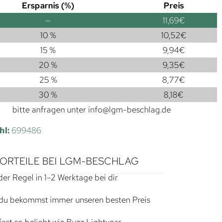
Ersparnis (%)
Preis
—
11,69
€
10 %
10,52
€
15 %
9,94
€
20 %
9,35
€
25 %
8,77
€
30 %
8,18
€
bitte anfragen unter
info@lgm-beschlag.de
hl:
699486
VORTEILE BEI LGM-BESCHLAG
der Regel in 1–2 Werktage bei dir
du bekommst immer unseren besten Preis
ast so beliebt wie Buzz Lightyear