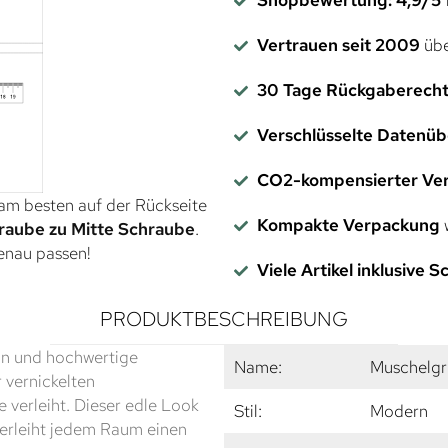
Vertrauen seit 2009
übe
30 Tage Rückgaberech
Verschlüsselte Datenü
CO2-kompensierter Ve
 am besten auf der Rückseite
Kompakte Verpackung
w
raube zu Mitte Schraube
.
genau passen!
Viele Artikel inklusive 
PRODUKTBESCHREIBUNG
ign und hochwertige
Name:
Muschelgr
r vernickelten
e verleiht. Dieser edle Look
Stil:
Modern
 verleiht jedem Raum einen