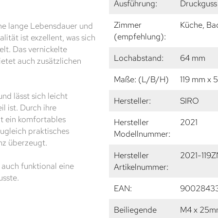
Ausführung:
Druckguss 
Zimmer
Küche, Ba
ine lange Lebensdauer und
(empfehlung):
tät ist exzellent, was sich
lt. Das vernickelte
Lochabstand:
64 mm
ietet auch zusätzlichen
Maße: (L/B/H)
119 mm x 
d lässt sich leicht
Hersteller:
SIRO
 ist. Durch ihre
t ein komfortables
Hersteller
2021
ugleich praktisches
Modellnummer:
anz überzeugt.
Hersteller
2021-119Z
auch funktional eine
Artikelnummer:
sste.
EAN:
9002843
Beiliegende
M4 x 25