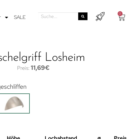
0
r
SALE
chelgriff Losheim
11,69
€
eschliffen
Höhe
Lochabstand
⌀
Preis