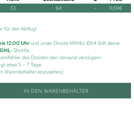
33
64
-
11,69
€
ar für den Abflug!
bis 12:00 Uhr
und unser Droide MANU-BX4 lädt deine
DHL
-Shuttle.
ystemfehler des Droiden den Versand verzögern.
gt etwa 5 – 7 Tage.
t im Warenbehälter einzusehen)
IN DEN WARENBEHÄLTER