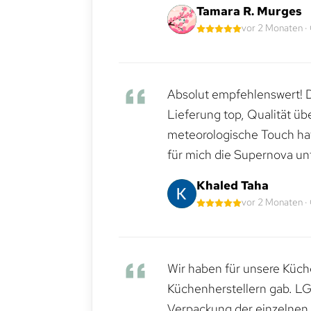
Tamara R. Murges
vor 2 Monaten ·
Absolut empfehlenswert! Di
Lieferung top, Qualität üb
meteorologische Touch hat 
für mich die Supernova un
Khaled Taha
vor 2 Monaten ·
Wir haben für unsere Küche
Küchenherstellern gab. LG
Verpackung der einzelnen G