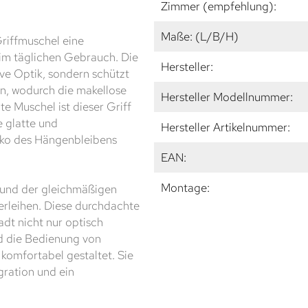
Zimmer (empfehlung):
Maße: (L/B/H)
Griffmuschel eine
im täglichen Gebrauch. Die
Hersteller:
ive Optik, sondern schützt
on, wodurch die makellose
Hersteller Modellnummer:
te Muschel ist dieser Griff
e glatte und
Hersteller Artikelnummer:
iko des Hängenbleibens
EAN:
Montage:
n und der gleichmäßigen
erleihen. Diese durchdachte
dt nicht nur optisch
d die Bedienung von
omfortabel gestaltet. Sie
gration und ein