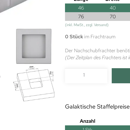
46
40
76
70
(inkl. MwSt., zzgl. Versand)
0 Stück
im Frachtraum
Der Nachschubfrachter benöti
(Der Zeitplan des Frachters is
Galaktische Staffelpreise
Anzahl
1
Stk