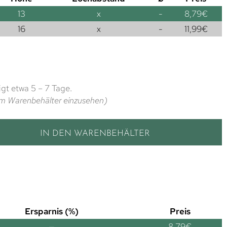
13
x
-
8,79
€
16
x
-
11,99
€
gt etwa 5 – 7 Tage.
t im Warenbehälter einzusehen)
IN DEN WARENBEHÄLTER
Ersparnis (%)
Preis
—
8,79
€