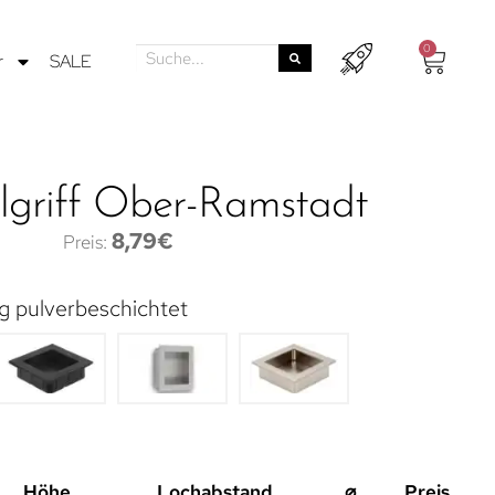
0
r
SALE
lgriff Ober-Ramstadt
8,79
€
ig pulverbeschichtet
Höhe
Lochabstand
⌀
Preis