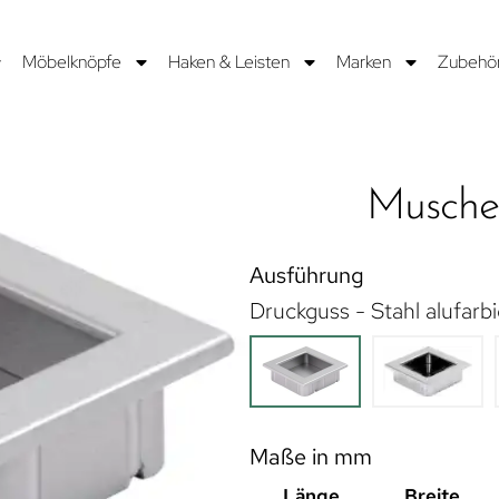
Möbelknöpfe
Haken & Leisten
Marken
Zubehö
Musche
Ausführung
Druckguss - Stahl alufarb
Maße in mm
Länge
Breite