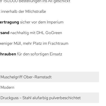
r 150.000 Bestellungen ins All geschickt
t
innerhalb der Milchstraße
bertragung
sicher vor dem Imperium
rsand
nachhaltig mit DHL GoGreen
eniger Müll, mehr Platz im Frachtraum
Schrauben
für den sofortigen Einsatz
Muschelgriff Ober-Ramstadt
Modern
Druckguss – Stahl alufarbig pulverbeschichtet