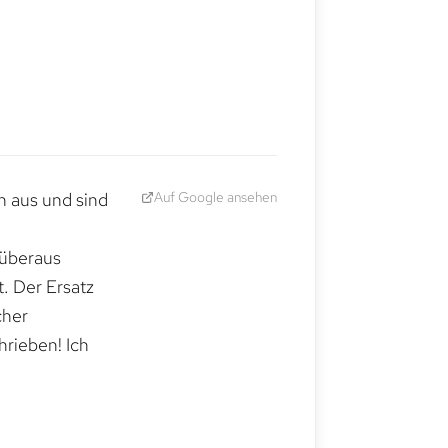
Auf Google ansehen
h aus und sind
 überaus
. Der Ersatz
cher
hrieben! Ich