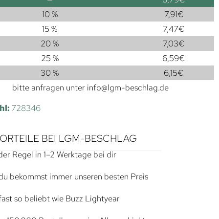
10 %
7,91
€
15 %
7,47
€
20 %
7,03
€
25 %
6,59
€
30 %
6,15
€
bitte anfragen unter
info@lgm-beschlag.de
hl:
728346
VORTEILE BEI LGM-BESCHLAG
der Regel in 1–2 Werktage bei dir
du bekommst immer unseren besten Preis
ast so beliebt wie Buzz Lightyear