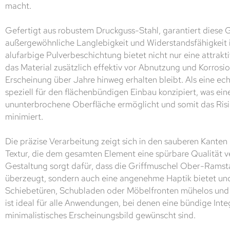
macht.
Gefertigt aus robustem Druckguss-Stahl, garantiert diese 
außergewöhnliche Langlebigkeit und Widerstandsfähigkeit 
alufarbige Pulverbeschichtung bietet nicht nur eine attrakt
das Material zusätzlich effektiv vor Abnutzung und Korrosi
Erscheinung über Jahre hinweg erhalten bleibt. Als eine ech
speziell für den flächenbündigen Einbau konzipiert, was ein
ununterbrochene Oberfläche ermöglicht und somit das Ris
minimiert.
Die präzise Verarbeitung zeigt sich in den sauberen Kante
Textur, die dem gesamten Element eine spürbare Qualität v
Gestaltung sorgt dafür, dass die Griffmuschel Ober-Ramsta
überzeugt, sondern auch eine angenehme Haptik bietet un
Schiebetüren, Schubladen oder Möbelfronten mühelos und k
ist ideal für alle Anwendungen, bei denen eine bündige Inte
minimalistisches Erscheinungsbild gewünscht sind.