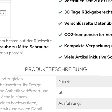
Vertrauen seit 2009
übe
30 Tage Rückgaberech
Verschlüsselte Datenü
CO2-kompensierter Ve
 am besten auf der Rückseite
Kompakte Verpackung
w
raube zu Mitte Schraube
.
genau passen!
Viele Artikel inklusive 
PRODUKTBESCHREIBUNG
und zugleich
Name:
eitswelten. Ihr Design
ose Ästhetik verkörpert und
Stil:
fläche in einem
 einen hochwertigen,
Ausführung:
r wirkungsvollen Detail