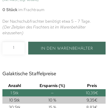
0 Stück
im Frachtraum
Der Nachschubfrachter benötigt etwa 5 – 7 Tage.
(Der Zeitplan des Frachters ist im Warenbehälter
einzusehen)
IN DEN WARENBEHÄLTER
Galaktische Staffelpreise
Anzahl
Ersparnis (%)
Preis
1
Stk
—
10,39
€
10 Stk
10 %
9,35
€
30 Stk
15 %
8,83
€