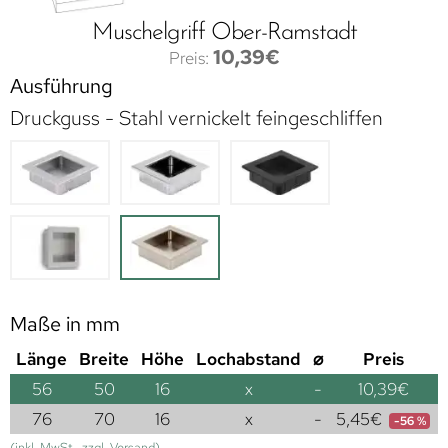
Muschelgriff Ober-Ramstadt
10,39
€
Ausführung
Druckguss - Stahl vernickelt feingeschliffen
Maße in mm
Länge
Breite
Höhe
Lochabstand
⌀
Preis
56
50
16
x
-
10,39
€
76
70
16
x
-
5,45
€
-56 %
(inkl. MwSt., zzgl. Versand)