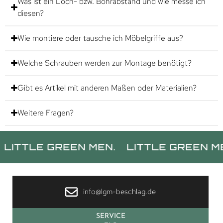
Was ist ein Loch- bzw. Bohrabstand und wie messe ich
diesen?
Wie montiere oder tausche ich Möbelgriffe aus?
Welche Schrauben werden zur Montage benötigt?
Gibt es Artikel mit anderen Maßen oder Materialien?
Weitere Fragen?
LE GREEN MEN.
LITTLE GREEN MEN.
L
info@lgm-beschlag.de
SERVICE