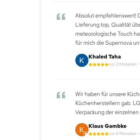
Absolut empfehlenswert! Di
Lieferung top, Qualität üb
meteorologische Touch hat 
für mich die Supernova un
Khaled Taha
vor 2 Monaten ·
Wir haben für unsere Küche
Küchenherstellern gab. LG
Verpackung der einzelnen G
Klaus Gambke
vor 6 Monaten ·