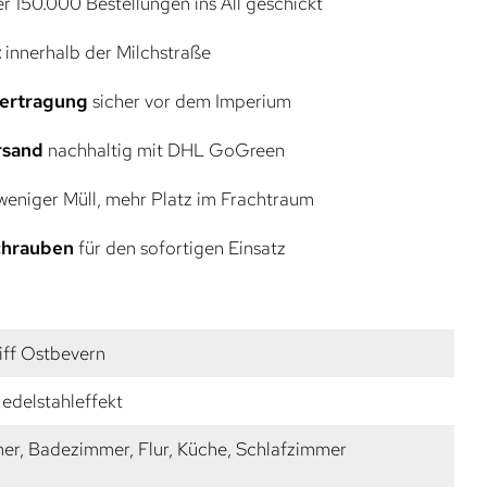
r 150.000 Bestellungen ins All geschickt
t
innerhalb der Milchstraße
bertragung
sicher vor dem Imperium
rsand
nachhaltig mit DHL GoGreen
eniger Müll, mehr Platz im Frachtraum
Schrauben
für den sofortigen Einsatz
iff Ostbevern
edelstahleffekt
r, Badezimmer, Flur, Küche, Schlafzimmer