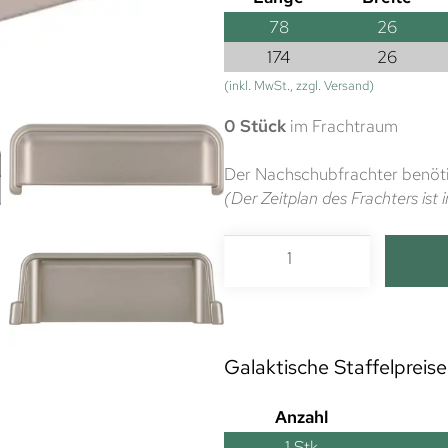
78
26
174
26
(inkl. MwSt., zzgl. Versand)
0 Stück
im Frachtraum
Der Nachschubfrachter benöti
(Der Zeitplan des Frachters is
Galaktische Staffelpreise
Anzahl
1
Stk