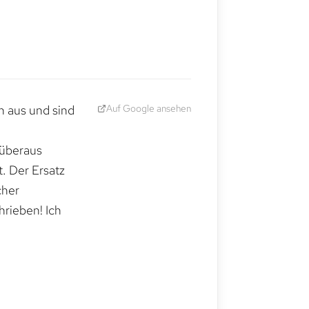
Auf Google ansehen
h aus und sind
 überaus
. Der Ersatz
cher
hrieben! Ich