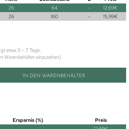
26
64
-
12,69
€
26
160
-
15,99
€
gt etwa 5 – 7 Tage.
t im Warenbehälter einzusehen)
IN DEN WARENBEHÄLTER
Ersparnis (%)
Preis
—
12,69
€