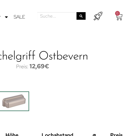
0
r
SALE
helgriff Ostbevern
12,69
€
Höhe
Lochabstand
⌀
Preis