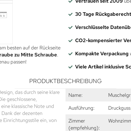
Vertrauen seit 2009
übe
30 Tage Rückgaberech
Verschlüsselte Datenü
CO2-kompensierter Ve
 am besten auf der Rückseite
Kompakte Verpackung
w
raube zu Mitte Schraube
.
genau passen!
Viele Artikel inklusive 
PRODUKTBESCHREIBUNG
esign, das durch seine klare
Name:
Muschelgr
Die geschlossene,
eine klassische Note und
Ausführung:
Druckguss 
. Dank der dezenten
 Einrichtungsstile ein, von
Zimmer
Wohnzimme
(empfehlung):