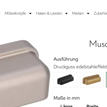
Möbelknöpfe
Haken & Leisten
Marken
Zubehö
Musc
Ausführung
Druckguss edelstahleffekt
Maße in mm
Länge
Breite