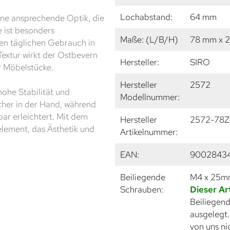
Lochabstand:
64 mm
eine ansprechende Optik, die
e ist besonders
Maße: (L/B/H)
78 mm x 
den täglichen Gebrauch in
extur wirkt der Ostbevern
Hersteller:
SIRO
r Möbelstücke.
Hersteller
2572
hohe Stabilität und
Modellnummer:
cher in der Hand, während
ar erleichtert. Mit dem
Hersteller
2572-78
element, das Ästhetik und
Artikelnummer:
EAN:
9002843
Beiliegende
M4 x 25
Schrauben:
Dieser Ar
Beiliegend
ausgelegt
von uns ni