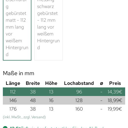
Maße in mm
Länge
Breite
Höhe
Lochabstand
⌀
Preis
112
38
13
96
-
14,39
€
146
48
16
128
-
18,99
€
176
38
13
160
-
19,99
€
(inkl. MwSt., zzgl. Versand)