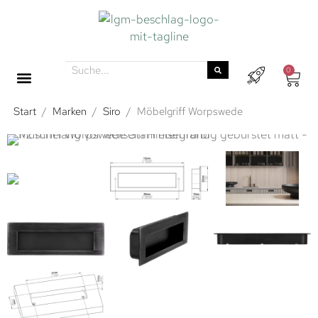
0
Start
/
Marken
/
Siro
/
Möbelgriff Worpswede