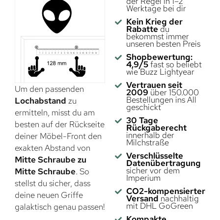
der Regel in 1–2
Werktage bei dir
Kein Krieg der
Rabatte
du
bekommst immer
unseren besten Preis
Shopbewertung:
4,9/5
fast so beliebt
wie Buzz Lightyear
Vertrauen seit
Um den passenden
2009
über 150.000
Bestellungen ins All
Lochabstand
zu
geschickt
ermitteln, misst du am
30 Tage
besten auf der Rückseite
Rückgaberecht
innerhalb der
deiner Möbel-Front den
Milchstraße
exakten Abstand von
Verschlüsselte
Mitte Schraube zu
Datenübertragung
sicher vor dem
Mitte Schraube
. So
Imperium
stellst du sicher, dass
CO2-kompensierter
deine neuen Griffe
Versand
nachhaltig
mit DHL GoGreen
galaktisch genau passen!
Kompakte