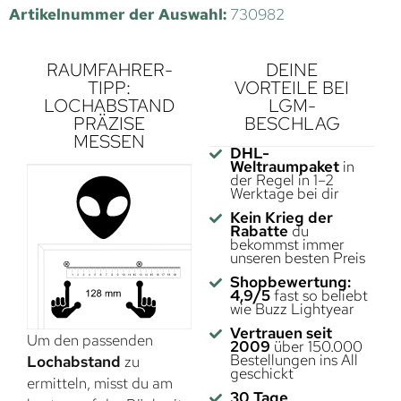
Artikelnummer der Auswahl:
730982
RAUMFAHRER-
DEINE
TIPP:
VORTEILE BEI
LOCHABSTAND
LGM-
PRÄZISE
BESCHLAG
MESSEN
DHL-
Weltraumpaket
in
der Regel in 1–2
Werktage bei dir
Kein Krieg der
Rabatte
du
bekommst immer
unseren besten Preis
Shopbewertung:
4,9/5
fast so beliebt
wie Buzz Lightyear
Vertrauen seit
Um den passenden
2009
über 150.000
Bestellungen ins All
Lochabstand
zu
geschickt
ermitteln, misst du am
30 Tage