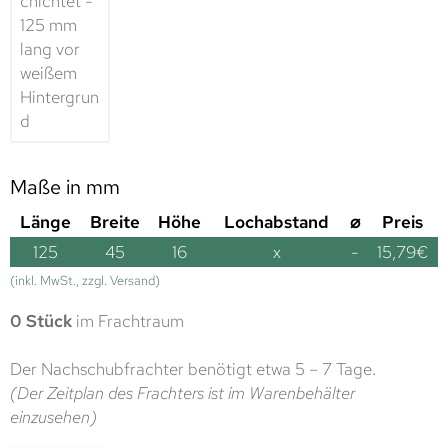
Maße in mm
Länge
Breite
Höhe
Lochabstand
⌀
Preis
125
45
16
x
-
15,79
€
(inkl. MwSt., zzgl. Versand)
0 Stück
im Frachtraum
Der Nachschubfrachter benötigt etwa 5 – 7 Tage.
(Der Zeitplan des Frachters ist im Warenbehälter
einzusehen)