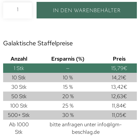
IN DEN WARENBEHÄLTER
Galaktische Staffelpreise
Anzahl
Ersparnis (%)
Preis
1
Stk
—
15,79
€
10 Stk
10 %
14,21
€
30 Stk
15 %
13,42
€
50 Stk
20 %
12,63
€
100 Stk
25 %
11,84
€
500+ Stk
30 %
11,05
€
Ab 1000
bitte anfragen unter
info@lgm-
Stk
beschlag.de