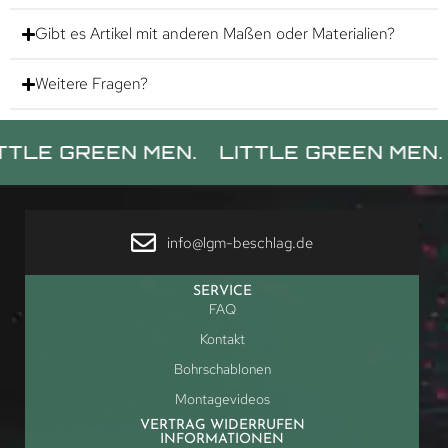
Gibt es Artikel mit anderen Maßen oder Materialien?
Weitere Fragen?
REEN MEN.
LITTLE GREEN MEN.
LITTL
info@lgm-beschlag.de
SERVICE
FAQ
Kontakt
Bohrschablonen
Montagevideos
VERTRAG WIDERRUFEN
INFORMATIONEN