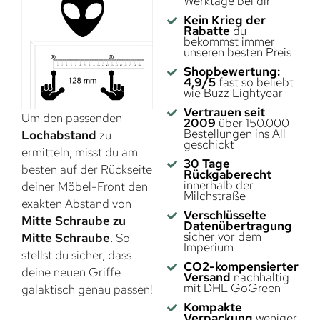
Werktage bei dir
Kein Krieg der
Rabatte
du
bekommst immer
unseren besten Preis
Shopbewertung:
4,9/5
fast so beliebt
wie Buzz Lightyear
Vertrauen seit
Um den passenden
2009
über 150.000
Bestellungen ins All
Lochabstand
zu
geschickt
ermitteln, misst du am
30 Tage
besten auf der Rückseite
Rückgaberecht
innerhalb der
deiner Möbel-Front den
Milchstraße
exakten Abstand von
Verschlüsselte
Mitte Schraube zu
Datenübertragung
sicher vor dem
Mitte Schraube
. So
Imperium
stellst du sicher, dass
CO2-kompensierter
deine neuen Griffe
Versand
nachhaltig
mit DHL GoGreen
galaktisch genau passen!
Kompakte
Verpackung
weniger