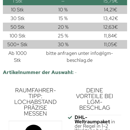
1
Stk
—
15,79
€
10 Stk
10 %
14,21
€
30 Stk
15 %
13,42
€
50 Stk
20 %
12,63
€
100 Stk
25 %
11,84
€
500+ Stk
30 %
11,05
€
Ab 1000
bitte anfragen unter
info@lgm-
Stk
beschlag.de
Artikelnummer der Auswahl:
-
RAUMFAHRER-
DEINE
TIPP:
VORTEILE BEI
LOCHABSTAND
LGM-
PRÄZISE
BESCHLAG
MESSEN
DHL-
Weltraumpaket
in
der Regel in 1–2