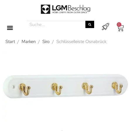
0
Start
/
Marken
/
Siro
/
Schlüsselleiste Osnabrück