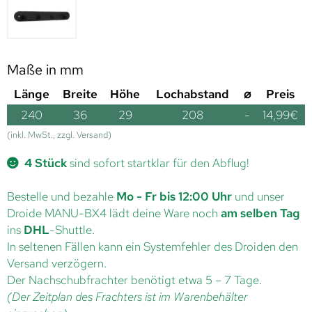
Maße in mm
Länge
Breite
Höhe
Lochabstand
⌀
Preis
240
36
29
208
-
14,99
€
(inkl. MwSt., zzgl. Versand)
4 Stück
sind sofort startklar für den Abflug!
Bestelle und bezahle
Mo - Fr bis 12:00 Uhr
und unser
Droide MANU-BX4 lädt deine Ware noch
am selben Tag
ins
DHL
-Shuttle.
In seltenen Fällen kann ein Systemfehler des Droiden den
Versand verzögern.
Der Nachschubfrachter benötigt etwa 5 – 7 Tage.
(Der Zeitplan des Frachters ist im Warenbehälter