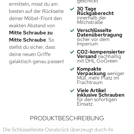
geschickt
ermitteln, misst du am
30 Tage
besten auf der Rückseite
Rückgaberecht
innerhalb der
deiner Möbel-Front den
Milchstraße
exakten Abstand von
Verschlüsselte
Mitte Schraube zu
Datenübertragung
sicher vor dem
Mitte Schraube
. So
Imperium
stellst du sicher, dass
CO2-kompensierter
deine neuen Griffe
Versand
nachhaltig
mit DHL GoGreen
galaktisch genau passen!
Kompakte
Verpackung
weniger
Müll, mehr Platz im
Frachtraum
Viele Artikel
inklusive Schrauben
für den sofortigen
Einsatz
PRODUKTBESCHREIBUNG
Die Schlüsselleiste Osnabrück überzeugt durch ihr