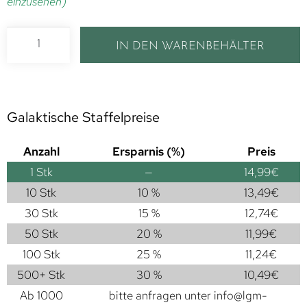
einzusehen)
IN DEN WARENBEHÄLTER
Galaktische Staffelpreise
Anzahl
Ersparnis (%)
Preis
1
Stk
—
14,99
€
10 Stk
10 %
13,49
€
30 Stk
15 %
12,74
€
50 Stk
20 %
11,99
€
100 Stk
25 %
11,24
€
500+ Stk
30 %
10,49
€
Ab 1000
bitte anfragen unter
info@lgm-