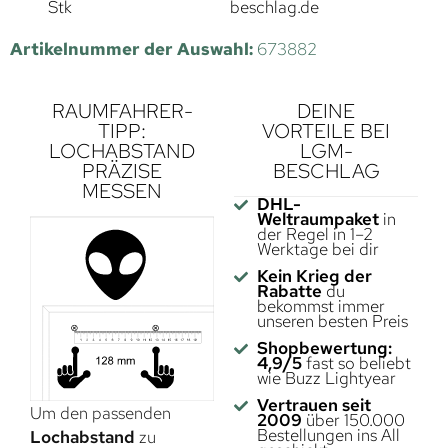
Stk
beschlag.de
Artikelnummer der Auswahl:
673882
RAUMFAHRER-
DEINE
TIPP:
VORTEILE BEI
LOCHABSTAND
LGM-
PRÄZISE
BESCHLAG
MESSEN
DHL-
Weltraumpaket
in
der Regel in 1–2
Werktage bei dir
Kein Krieg der
Rabatte
du
bekommst immer
unseren besten Preis
Shopbewertung:
4,9/5
fast so beliebt
wie Buzz Lightyear
Vertrauen seit
Um den passenden
2009
über 150.000
Bestellungen ins All
Lochabstand
zu