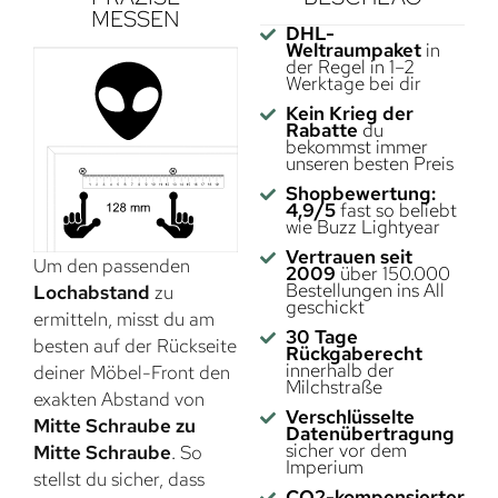
MESSEN
DHL-
Weltraumpaket
in
der Regel in 1–2
Werktage bei dir
Kein Krieg der
Rabatte
du
bekommst immer
unseren besten Preis
Shopbewertung:
4,9/5
fast so beliebt
wie Buzz Lightyear
Vertrauen seit
Um den passenden
2009
über 150.000
Bestellungen ins All
Lochabstand
zu
geschickt
ermitteln, misst du am
30 Tage
besten auf der Rückseite
Rückgaberecht
innerhalb der
deiner Möbel-Front den
Milchstraße
exakten Abstand von
Verschlüsselte
Mitte Schraube zu
Datenübertragung
sicher vor dem
Mitte Schraube
. So
Imperium
stellst du sicher, dass
CO2-kompensierter