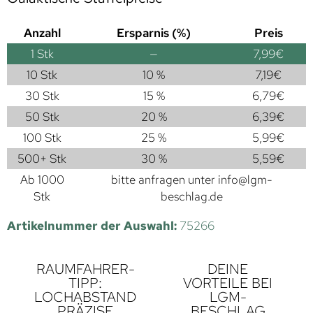
Anzahl
Ersparnis (%)
Preis
1
Stk
—
7,99
€
10 Stk
10 %
7,19
€
30 Stk
15 %
6,79
€
50 Stk
20 %
6,39
€
100 Stk
25 %
5,99
€
500+ Stk
30 %
5,59
€
Ab 1000
bitte anfragen unter
info@lgm-
Stk
beschlag.de
Artikelnummer der Auswahl:
75266
RAUMFAHRER-
DEINE
TIPP:
VORTEILE BEI
LOCHABSTAND
LGM-
PRÄZISE
BESCHLAG