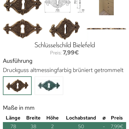
Schlüsselschild Bielefeld
7,99
€
Ausführung
Druckguss altmessingfarbig brüniert getrommelt
Maße in mm
Länge
Breite
Höhe
Lochabstand
⌀
Preis
78
38
2
50
-
7,99
€