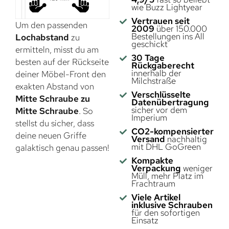
wie Buzz Lightyear
Vertrauen seit
Um den passenden
2009
über 150.000
Bestellungen ins All
Lochabstand
zu
geschickt
ermitteln, misst du am
30 Tage
besten auf der Rückseite
Rückgaberecht
innerhalb der
deiner Möbel-Front den
Milchstraße
exakten Abstand von
Verschlüsselte
Mitte Schraube zu
Datenübertragung
sicher vor dem
Mitte Schraube
. So
Imperium
stellst du sicher, dass
CO2-kompensierter
deine neuen Griffe
Versand
nachhaltig
mit DHL GoGreen
galaktisch genau passen!
Kompakte
Verpackung
weniger
Müll, mehr Platz im
Frachtraum
Viele Artikel
inklusive Schrauben
für den sofortigen
Einsatz