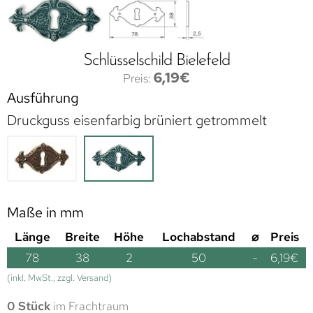
Schlüsselschild Bielefeld
6,19
€
Ausführung
Druckguss eisenfarbig brüniert getrommelt
Maße in mm
Länge
Breite
Höhe
Lochabstand
⌀
Preis
78
38
2
50
-
6,19
€
(inkl. MwSt., zzgl. Versand)
0 Stück
im Frachtraum