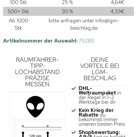
100 Stk
25 %
4,64
€
500+ Stk
30 %
4,33
€
Ab 1000
bitte anfragen unter
info@lgm-
Stk
beschlag.de
Artikelnummer der Auswahl:
75280
RAUMFAHRER-
DEINE
TIPP:
VORTEILE BEI
LOCHABSTAND
LGM-
PRÄZISE
BESCHLAG
MESSEN
DHL-
Weltraumpaket
in
der Regel in 1–2
Werktage bei dir
Kein Krieg der
Rabatte
du
bekommst immer
unseren besten Preis
Shopbewertung:
4,9/5
fast so beliebt