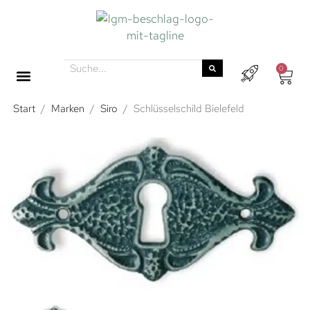
0
Start
/
Marken
/
Siro
/
Schlüsselschild Bielefeld