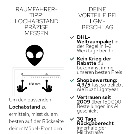
RAUMFAHRER-
DEINE
TIPP:
VORTEILE BEI
LOCHABSTAND
LGM-
PRÄZISE
BESCHLAG
MESSEN
DHL-
Weltraumpaket
in
der Regel in 1–2
Werktage bei dir
Kein Krieg der
Rabatte
du
bekommst immer
unseren besten Preis
Shopbewertung:
4,9/5
fast so beliebt
wie Buzz Lightyear
Vertrauen seit
Um den passenden
2009
über 150.000
Bestellungen ins All
Lochabstand
zu
geschickt
ermitteln, misst du am
30 Tage
besten auf der Rückseite
Rückgaberecht
innerhalb der
deiner Möbel-Front den
Milchstraße