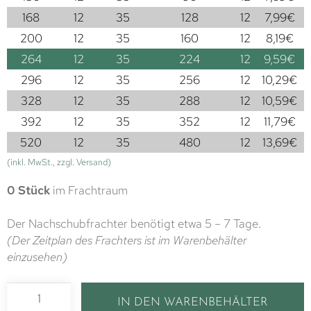
168
12
35
128
12
7,99
€
200
12
35
160
12
8,19
€
264
12
35
224
12
9,59
€
296
12
35
256
12
10,29
€
328
12
35
288
12
10,59
€
392
12
35
352
12
11,79
€
520
12
35
480
12
13,69
€
(inkl. MwSt., zzgl. Versand)
0 Stück
im Frachtraum
Der Nachschubfrachter benötigt etwa 5 – 7 Tage.
(Der Zeitplan des Frachters ist im Warenbehälter
einzusehen)
IN DEN WARENBEHÄLTER