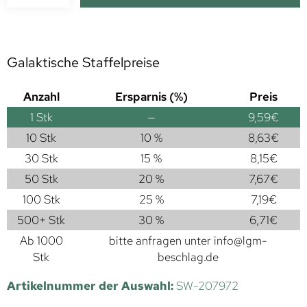
Galaktische Staffelpreise
Anzahl
Ersparnis (%)
Preis
1
Stk
—
9,59
€
10 Stk
10 %
8,63
€
30 Stk
15 %
8,15
€
50 Stk
20 %
7,67
€
100 Stk
25 %
7,19
€
500+ Stk
30 %
6,71
€
Ab 1000
bitte anfragen unter
info@lgm-
Stk
beschlag.de
Artikelnummer der Auswahl:
SW-207972