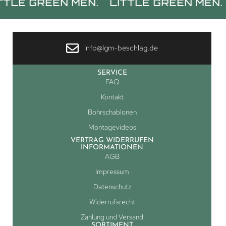
REEN MEN.
LITTLE GREEN MEN.
LITT
info@lgm-beschlag.de
SERVICE
FAQ
Kontakt
Bohrschablonen
Montagevideos
VERTRAG WIDERRUFEN
INFORMATIONEN
AGB
Impressum
Datenschutz
Widerrufsrecht
Zahlung und Versand
SORTIMENT