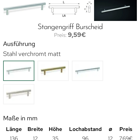
Stangengriff Burscheid
9,59
€
Ausführung
Stahl verchromt matt
Maße in mm
Länge
Breite
Höhe
Lochabstand
⌀
Preis
136
12
35
96
12
7,69
€