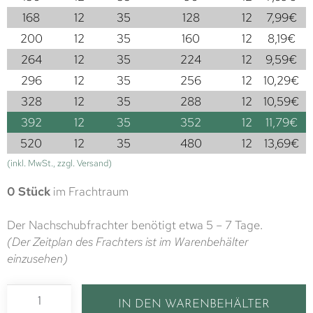
168
12
35
128
12
7,99
€
200
12
35
160
12
8,19
€
264
12
35
224
12
9,59
€
296
12
35
256
12
10,29
€
328
12
35
288
12
10,59
€
392
12
35
352
12
11,79
€
520
12
35
480
12
13,69
€
(inkl. MwSt., zzgl. Versand)
0 Stück
im Frachtraum
Der Nachschubfrachter benötigt etwa 5 – 7 Tage.
(Der Zeitplan des Frachters ist im Warenbehälter
einzusehen)
IN DEN WARENBEHÄLTER