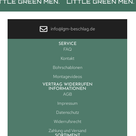
GREEN MEN.
LITTLE GREEN MEN.
LIT
info@lgm-beschlag.de
SERVICE
FAQ
Kontakt
Bohrschablonen
Montagevideos
VERTRAG WIDERRUFEN
INFORMATIONEN
AGB
Impressum
Datenschutz
Widerrufsrecht
Zahlung und Versand
SORTIMENT