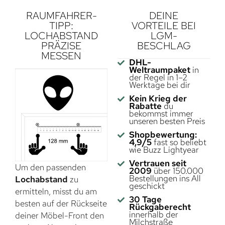
RAUMFAHRER-
DEINE
TIPP:
VORTEILE BEI
LOCHABSTAND
LGM-
PRÄZISE
BESCHLAG
MESSEN
DHL-
Weltraumpaket
in
der Regel in 1–2
Werktage bei dir
Kein Krieg der
Rabatte
du
bekommst immer
unseren besten Preis
Shopbewertung:
4,9/5
fast so beliebt
wie Buzz Lightyear
Vertrauen seit
Um den passenden
2009
über 150.000
Bestellungen ins All
Lochabstand
zu
geschickt
ermitteln, misst du am
30 Tage
besten auf der Rückseite
Rückgaberecht
innerhalb der
deiner Möbel-Front den
Milchstraße