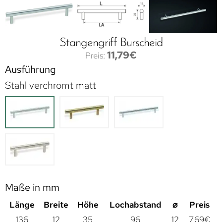
Stangengriff Burscheid
11,79
€
Ausführung
Stahl verchromt matt
Maße in mm
Länge
Breite
Höhe
Lochabstand
⌀
Preis
136
12
35
96
12
7,69
€