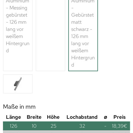
Maße in mm
Länge
Breite
Höhe
Lochabstand
⌀
Preis
126
10
25
32
-
18,39
€