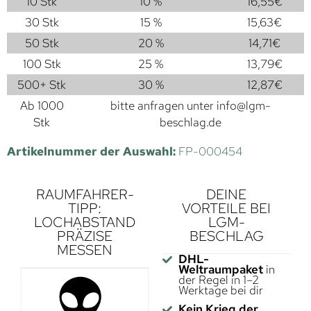
10 Stk
10 %
16,55
€
30 Stk
15 %
15,63
€
50 Stk
20 %
14,71
€
100 Stk
25 %
13,79
€
500+ Stk
30 %
12,87
€
Ab 1000
bitte anfragen unter
info@lgm-
Stk
beschlag.de
Artikelnummer der Auswahl:
FP-000454
RAUMFAHRER-
DEINE
TIPP:
VORTEILE BEI
LOCHABSTAND
LGM-
PRÄZISE
BESCHLAG
MESSEN
DHL-
Weltraumpaket
in
der Regel in 1–2
Werktage bei dir
Kein Krieg der