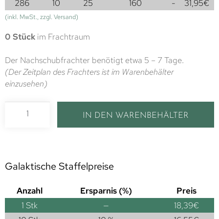
286
10
25
160
-
31,95
€
(inkl. MwSt., zzgl. Versand)
0 Stück
im Frachtraum
Der Nachschubfrachter benötigt etwa 5 – 7 Tage.
(Der Zeitplan des Frachters ist im Warenbehälter
einzusehen)
IN DEN WARENBEHÄLTER
Galaktische Staffelpreise
Anzahl
Ersparnis (%)
Preis
1
Stk
—
18,39
€