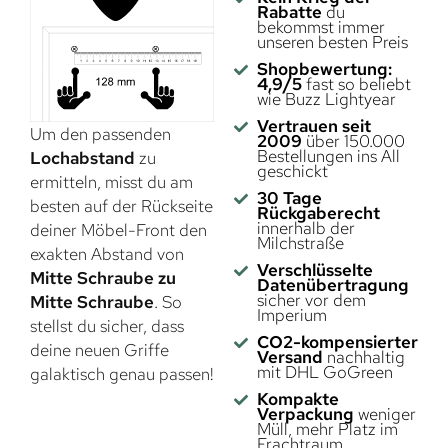
Rabatte
du
bekommst immer
unseren besten Preis
Shopbewertung:
4,9/5
fast so beliebt
wie Buzz Lightyear
Vertrauen seit
Um den passenden
2009
über 150.000
Bestellungen ins All
Lochabstand
zu
geschickt
ermitteln, misst du am
30 Tage
besten auf der Rückseite
Rückgaberecht
innerhalb der
deiner Möbel-Front den
Milchstraße
exakten Abstand von
Verschlüsselte
Mitte Schraube zu
Datenübertragung
sicher vor dem
Mitte Schraube
. So
Imperium
stellst du sicher, dass
CO2-kompensierter
deine neuen Griffe
Versand
nachhaltig
mit DHL GoGreen
galaktisch genau passen!
Kompakte
Verpackung
weniger
Müll, mehr Platz im
Frachtraum