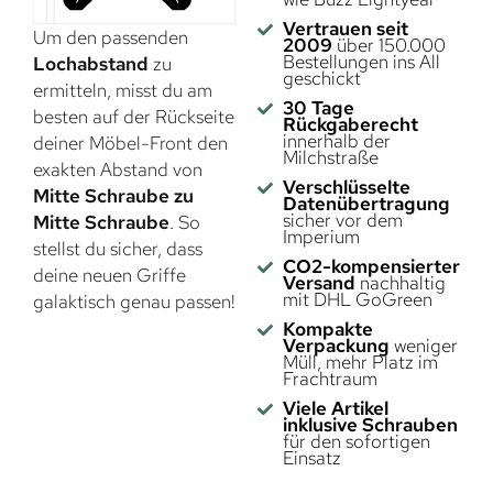
Vertrauen seit
Um den passenden
2009
über 150.000
Bestellungen ins All
Lochabstand
zu
geschickt
ermitteln, misst du am
30 Tage
besten auf der Rückseite
Rückgaberecht
innerhalb der
deiner Möbel-Front den
Milchstraße
exakten Abstand von
Verschlüsselte
Mitte Schraube zu
Datenübertragung
sicher vor dem
Mitte Schraube
. So
Imperium
stellst du sicher, dass
CO2-kompensierter
deine neuen Griffe
Versand
nachhaltig
mit DHL GoGreen
galaktisch genau passen!
Kompakte
Verpackung
weniger
Müll, mehr Platz im
Frachtraum
Viele Artikel
inklusive Schrauben
für den sofortigen
Einsatz