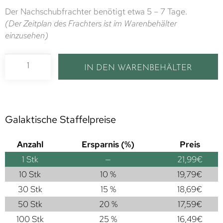
Der Nachschubfrachter benötigt etwa 5 – 7 Tage.
(Der Zeitplan des Frachters ist im Warenbehälter
einzusehen)
IN DEN WARENBEHÄLTER
Galaktische Staffelpreise
Anzahl
Ersparnis (%)
Preis
1
Stk
—
21,99
€
10 Stk
10 %
19,79
€
30 Stk
15 %
18,69
€
50 Stk
20 %
17,59
€
100 Stk
25 %
16,49
€