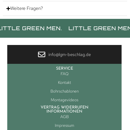
Weitere Fragen?
E GREEN MEN.
LITTLE GREEN MEN.
LI
info@lgm-beschlag.de
SERVICE
FAQ
Kontakt
Bohrschablonen
Montagevideos
VERTRAG WIDERRUFEN
INFORMATIONEN
AGB
Impressum