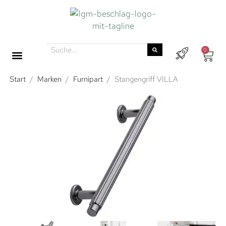
0
Start
/
Marken
/
Furnipart
/
Stangengriff VILLA