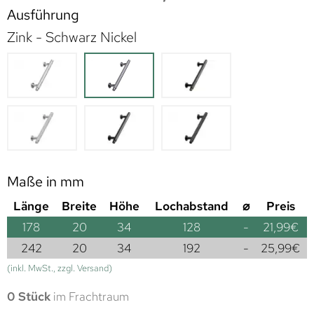
Ausführung
Zink - Schwarz Nickel
Maße in mm
Länge
Breite
Höhe
Lochabstand
⌀
Preis
178
20
34
128
-
21,99
€
242
20
34
192
-
25,99
€
(inkl. MwSt., zzgl. Versand)
0 Stück
im Frachtraum