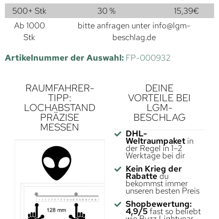
500+ Stk
30 %
15,39
€
Ab 1000
bitte anfragen unter
info@lgm-
Stk
beschlag.de
Artikelnummer der Auswahl:
FP-000932
RAUMFAHRER-
DEINE
TIPP:
VORTEILE BEI
LOCHABSTAND
LGM-
PRÄZISE
BESCHLAG
MESSEN
DHL-
Weltraumpaket
in
der Regel in 1–2
Werktage bei dir
Kein Krieg der
Rabatte
du
bekommst immer
unseren besten Preis
Shopbewertung:
4,9/5
fast so beliebt
wie Buzz Lightyear