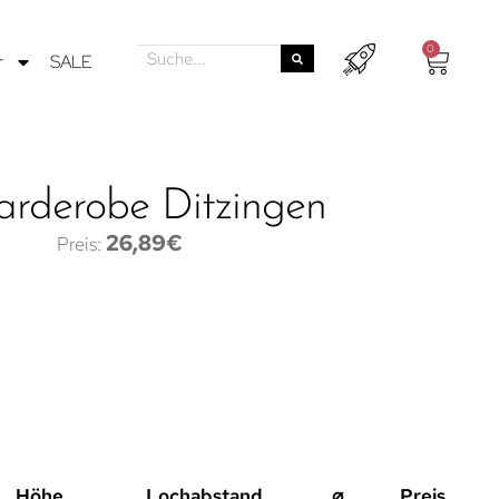
0
r
SALE
arderobe Ditzingen
26,89
€
Höhe
Lochabstand
⌀
Preis