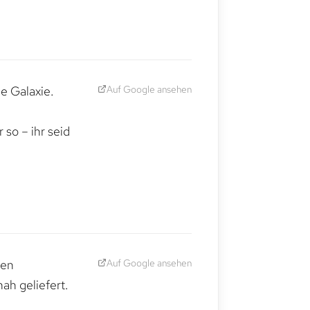
Auf Google ansehen
e Galaxie.
,
so – ihr seid
Auf Google ansehen
den
ah geliefert.