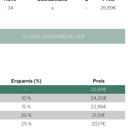
34
x
-
26,89
€
IN DEN WARENBEHÄLTER
Ersparnis (%)
Preis
—
26,89
€
10 %
24,20
€
15 %
22,86
€
20 %
21,51
€
25 %
20,17
€