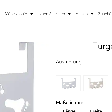
Möbelknöpfe
Haken & Leisten
Marken
Zubehö
Türg
Ausführung
-
Maße in mm
Länge
Breite