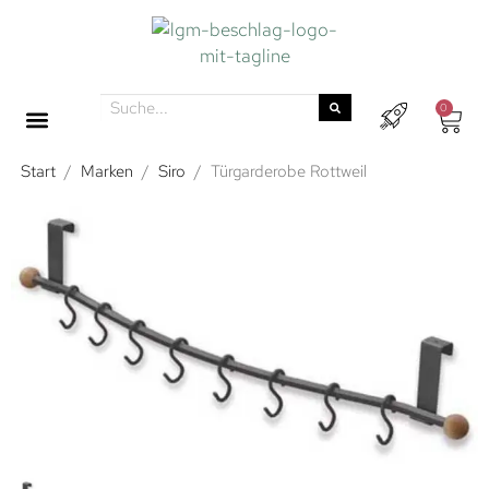
0
Start
/
Marken
/
Siro
/
Türgarderobe Rottweil