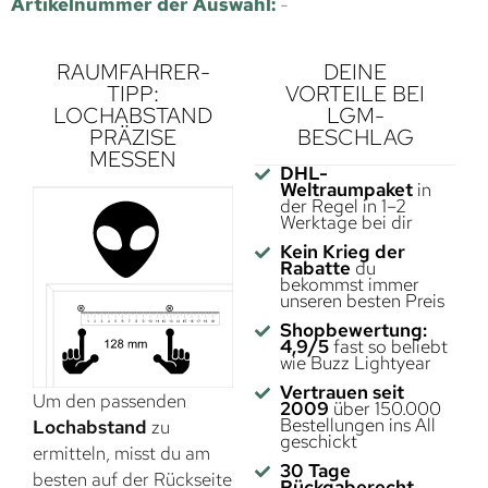
Artikelnummer der Auswahl:
-
RAUMFAHRER-
DEINE
TIPP:
VORTEILE BEI
LOCHABSTAND
LGM-
PRÄZISE
BESCHLAG
MESSEN
DHL-
Weltraumpaket
in
der Regel in 1–2
Werktage bei dir
Kein Krieg der
Rabatte
du
bekommst immer
unseren besten Preis
Shopbewertung:
4,9/5
fast so beliebt
wie Buzz Lightyear
Vertrauen seit
Um den passenden
2009
über 150.000
Bestellungen ins All
Lochabstand
zu
geschickt
ermitteln, misst du am
30 Tage
besten auf der Rückseite
Rückgaberecht