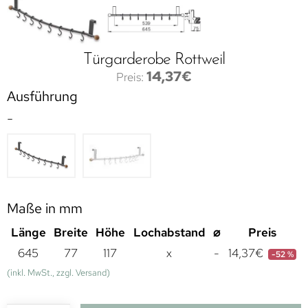
Türgarderobe Rottweil
14,37
€
Ausführung
-
Maße in mm
Länge
Breite
Höhe
Lochabstand
⌀
Preis
645
77
117
x
-
14,37
€
-52 %
(inkl. MwSt., zzgl. Versand)