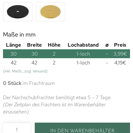
Maße in mm
Länge
Breite
Höhe
Lochabstand
⌀
Preis
30
30
2
1-loch
-
3,99
€
42
42
2
1-loch
-
4,19
€
(inkl. MwSt., zzgl. Versand)
0 Stück
im Frachtraum
Der Nachschubfrachter benötigt etwa 5 – 7 Tage.
(Der Zeitplan des Frachters ist im Warenbehälter
einzusehen)
IN DEN WARENBEHÄLTER