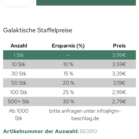
Galaktische Staffelpreise
Anzahl
Ersparnis (%)
Preis
1
Stk
—
3,99
€
10 Stk
10 %
3,59
€
30 Stk
15 %
3,39
€
50 Stk
20 %
3,19
€
100 Stk
25 %
2,99
€
500+ Stk
30 %
2,79
€
Ab 1000
bitte anfragen unter
info@lgm-
Stk
beschlag.de
Artikelnummer der Auswahl:
863810