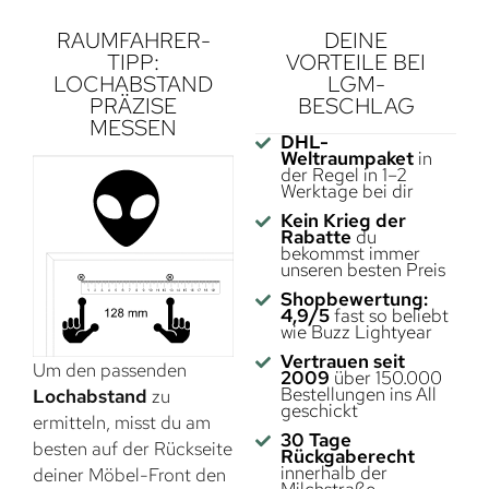
RAUMFAHRER-
DEINE
TIPP:
VORTEILE BEI
LOCHABSTAND
LGM-
PRÄZISE
BESCHLAG
MESSEN
DHL-
Weltraumpaket
in
der Regel in 1–2
Werktage bei dir
Kein Krieg der
Rabatte
du
bekommst immer
unseren besten Preis
Shopbewertung:
4,9/5
fast so beliebt
wie Buzz Lightyear
Vertrauen seit
Um den passenden
2009
über 150.000
Bestellungen ins All
Lochabstand
zu
geschickt
ermitteln, misst du am
30 Tage
besten auf der Rückseite
Rückgaberecht
innerhalb der
deiner Möbel-Front den