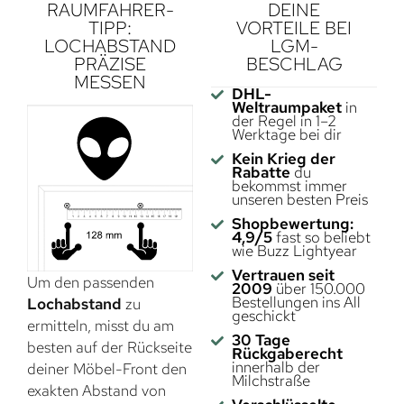
RAUMFAHRER-
DEINE
TIPP:
VORTEILE BEI
LOCHABSTAND
LGM-
PRÄZISE
BESCHLAG
MESSEN
DHL-
Weltraumpaket
in
der Regel in 1–2
Werktage bei dir
Kein Krieg der
Rabatte
du
bekommst immer
unseren besten Preis
Shopbewertung:
4,9/5
fast so beliebt
wie Buzz Lightyear
Vertrauen seit
Um den passenden
2009
über 150.000
Bestellungen ins All
Lochabstand
zu
geschickt
ermitteln, misst du am
30 Tage
besten auf der Rückseite
Rückgaberecht
innerhalb der
deiner Möbel-Front den
Milchstraße
exakten Abstand von