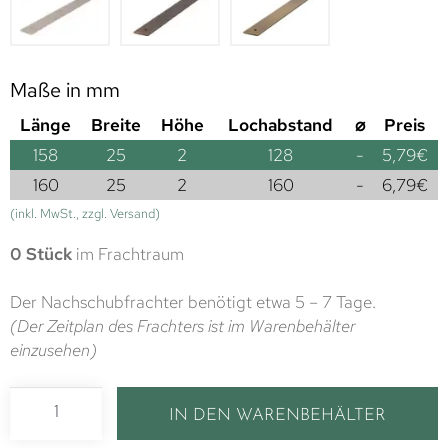
Maße in mm
Länge
Breite
Höhe
Lochabstand
⌀
Preis
158
25
2
128
-
5,79
€
160
25
2
160
-
6,79
€
(inkl. MwSt., zzgl. Versand)
0 Stück
im Frachtraum
Der Nachschubfrachter benötigt etwa 5 – 7 Tage.
(Der Zeitplan des Frachters ist im Warenbehälter
einzusehen)
IN DEN WARENBEHÄLTER