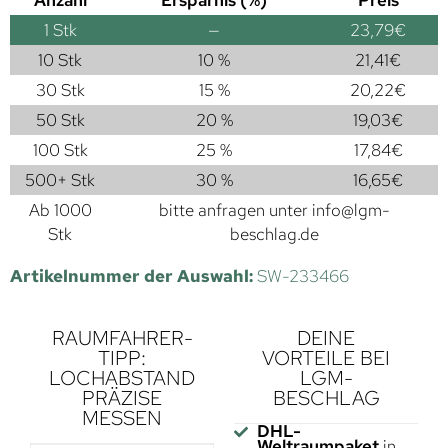
1
Stk
—
23,79
€
10 Stk
10 %
21,41
€
30 Stk
15 %
20,22
€
50 Stk
20 %
19,03
€
100 Stk
25 %
17,84
€
500+ Stk
30 %
16,65
€
Ab 1000
bitte anfragen unter
info@lgm-
Stk
beschlag.de
Artikelnummer der Auswahl:
SW-233466
RAUMFAHRER-
DEINE
TIPP:
VORTEILE BEI
LOCHABSTAND
LGM-
PRÄZISE
BESCHLAG
MESSEN
DHL-
Weltraumpaket
in