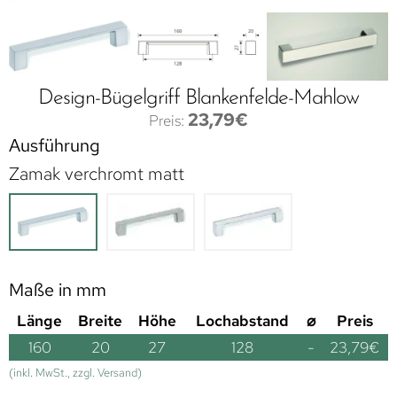
Design-Bügelgriff Blankenfelde-Mahlow
23,79
€
Ausführung
Zamak verchromt matt
Maße in mm
Länge
Breite
Höhe
Lochabstand
⌀
Preis
160
20
27
128
-
23,79
€
(inkl. MwSt., zzgl. Versand)