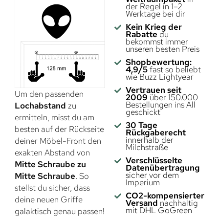
der Regel in 1–2
Werktage bei dir
Kein Krieg der
Rabatte
du
bekommst immer
unseren besten Preis
Shopbewertung:
4,9/5
fast so beliebt
wie Buzz Lightyear
Vertrauen seit
Um den passenden
2009
über 150.000
Bestellungen ins All
Lochabstand
zu
geschickt
ermitteln, misst du am
30 Tage
besten auf der Rückseite
Rückgaberecht
innerhalb der
deiner Möbel-Front den
Milchstraße
exakten Abstand von
Verschlüsselte
Mitte Schraube zu
Datenübertragung
sicher vor dem
Mitte Schraube
. So
Imperium
stellst du sicher, dass
CO2-kompensierter
deine neuen Griffe
Versand
nachhaltig
mit DHL GoGreen
galaktisch genau passen!