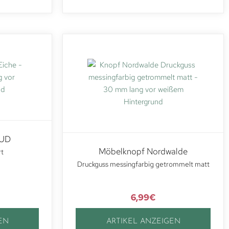
OUD
Möbelknopf Nordwalde
rt
Druckguss messingfarbig getrommelt matt
6,99
€
EN
ARTIKEL ANZEIGEN