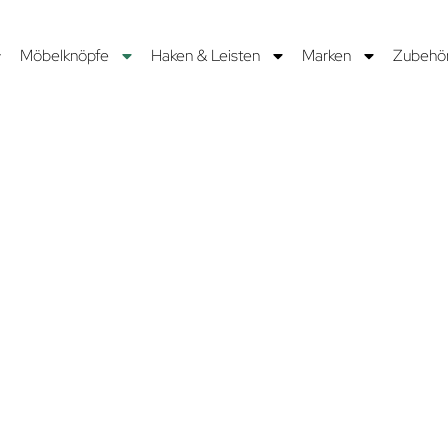
Möbelknöpfe
Haken & Leisten
Marken
Zubehö
E
eda-
n. Für
tuell über