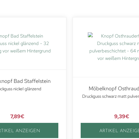
nopf Bad Staffelstein
Möbelknopf Osthraud
ckguss nickel glänzend
Druckguss schwarz matt pulve
7,89
€
9,39
€
RTIKEL ANZEIGEN
ARTIKEL ANZEIG