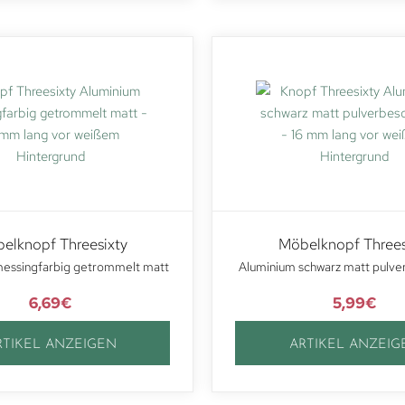
elknopf Threesixty
Möbelknopf Threes
essingfarbig getrommelt matt
Aluminium schwarz matt pulve
6,69
€
5,99
€
RTIKEL ANZEIGEN
ARTIKEL ANZEIG