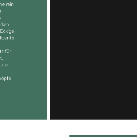
ne rein
n
s
rken
 Eckige
Akzente
tz für
t,
äufe
nöpfe