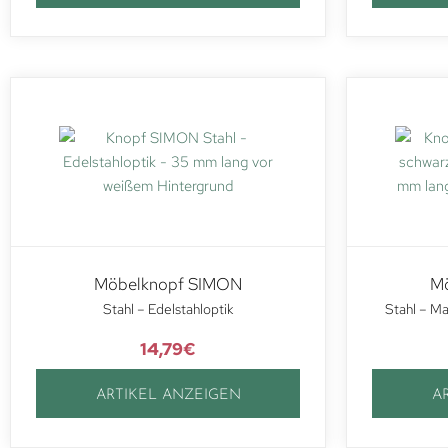
Möbelknopf SIMON
M
Stahl – Edelstahloptik
Stahl – Ma
14,79
€
ARTIKEL ANZEIGEN
A