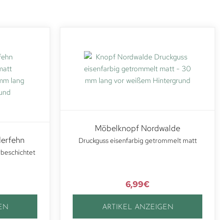
Möbelknopf Nordwalde
erfehn
Druckguss eisenfarbig getrommelt matt
rbeschichtet
6,99
€
EN
ARTIKEL ANZEIGEN