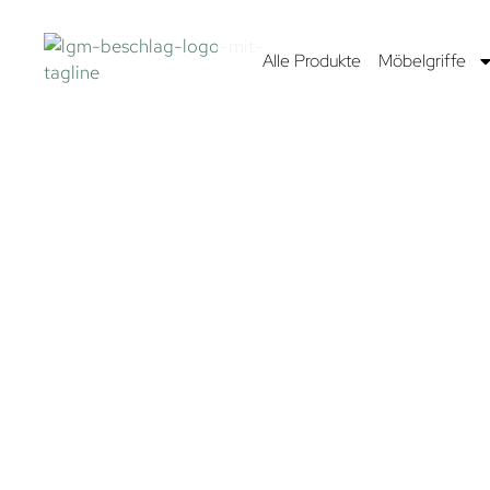
Alle Produkte
Möbelgriffe
MÖBELKNÖPF
Es ist kein Geheimnis, dass Möbelknöpfe in der Androm
Galaxie und im Pferdekopfnebel derzeit eine kosmische
Renaissance feiern. Diese vielseitigen Möbelaccessoires
präsentieren sich in einer Vielfalt von Farben und Forme
unsere Sternenreisenden in der Milchstraße halten wir ak
1.300 Möbelknöpfe bereit.