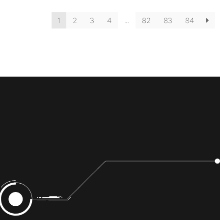
1
2
3
4
…
82
83
84