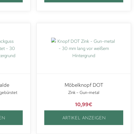
alde
Möbelknopf DOT
gebürstet
Zink – Gun-metal
10,99
€
EN
ARTIKEL ANZEIGEN