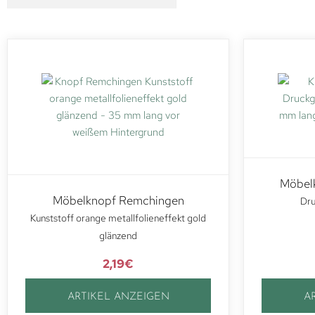
Möbelk
Möbelknopf Remchingen
Dru
Kunststoff orange metallfolieneffekt gold
glänzend
2,19
€
ARTIKEL ANZEIGEN
A