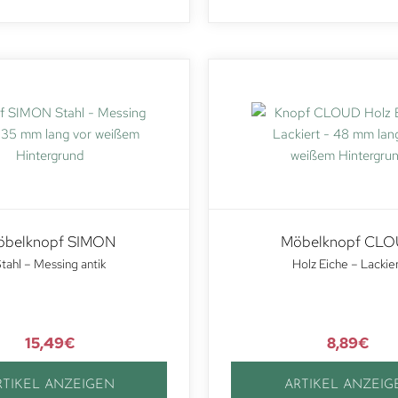
öbelknopf SIMON
Möbelknopf CL
tahl – Messing antik
Holz Eiche – Lackie
15,49
€
8,89
€
RTIKEL ANZEIGEN
ARTIKEL ANZEIG