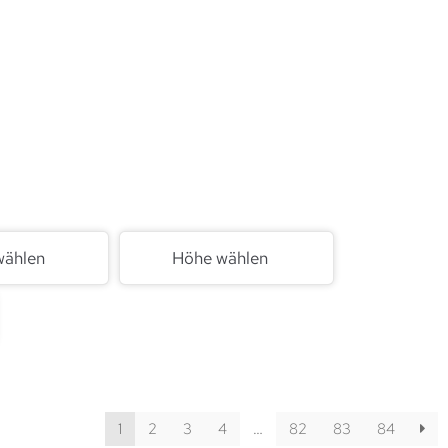
wählen
Höhe wählen
1
2
3
4
…
82
83
84