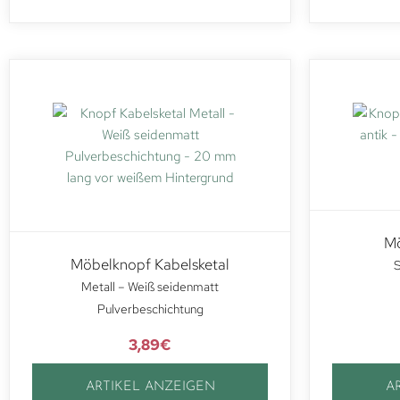
M
Möbelknopf Kabelsketal
S
Metall – Weiß seidenmatt
Pulverbeschichtung
3,89
€
ARTIKEL ANZEIGEN
A