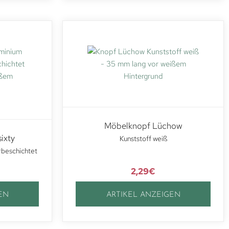
Möbelknopf Lüchow
ixty
Kunststoff weiß
rbeschichtet
2,29
€
EN
ARTIKEL ANZEIGEN