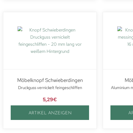
Möbelknopf Schwieberdingen
Möb
Druckguss vernickelt feingeschliffen
Aluminium m
5,29
€
ARTIKEL ANZEIGEN
A