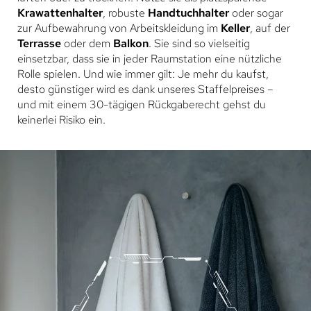
Krawattenhalter
, robuste
Handtuchhalter
oder sogar
zur Aufbewahrung von Arbeitskleidung im
Keller
, auf der
Terrasse
oder dem
Balkon
. Sie sind so vielseitig
einsetzbar, dass sie in jeder Raumstation eine nützliche
Rolle spielen. Und wie immer gilt: Je mehr du kaufst,
desto günstiger wird es dank unseres Staffelpreises –
und mit einem 30-tägigen Rückgaberecht gehst du
keinerlei Risiko ein.