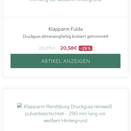
Klapparm Fulda
Druckguss altmessingfarbig brüniert getrommelt
28,99
€
20,58
€
-29 %
ARTIKEL ANZEIGEN