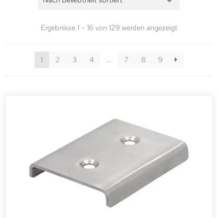
Ergebnisse 1 – 16 von 129 werden angezeigt
1
2
3
4
…
7
8
9