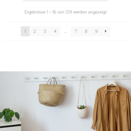
Ergebnisse 1 – 16 von 129 werden angezeigt
1
2
3
4
…
7
8
9