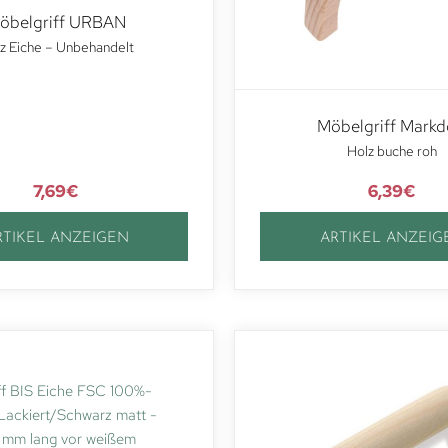
öbelgriff URBAN
z Eiche – Unbehandelt
Möbelgriff Markd
Holz buche roh
7,69
€
6,39
€
RTIKEL ANZEIGEN
ARTIKEL ANZEIG