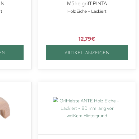
AN
Möbelgriff PINTA
rt
Holz Eiche – Lackiert
12,79
€
EN
ARTIKEL ANZEIGEN