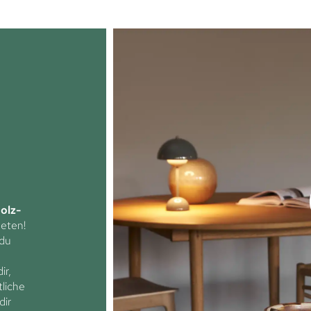
olz-
neten!
du
ir,
liche
dir