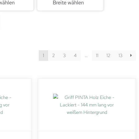
wählen
Breite wählen
1
2
3
4
…
11
12
13