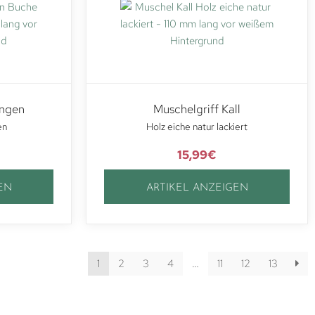
ingen
Muschelgriff Kall
en
Holz eiche natur lackiert
15,99
€
EN
ARTIKEL ANZEIGEN
1
2
3
4
…
11
12
13