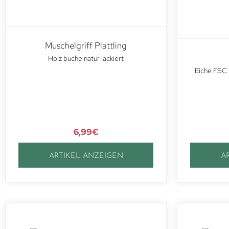
Muschelgriff Plattling
Holz buche natur lackiert
Eiche FSC 
6,99
€
ARTIKEL ANZEIGEN
A