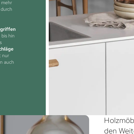
e mehr
 durch
griffen
 bis hin
s
chläge
t nur
rn auch
Holzmöbe
den Weit