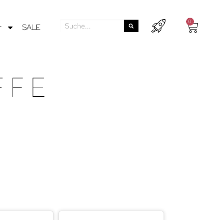
0
r
SALE
FFE