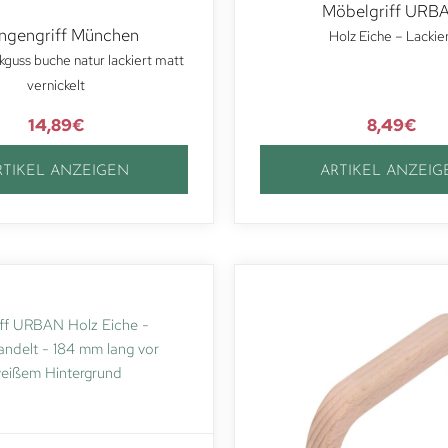
Möbelgriff URB
ngengriff München
Holz Eiche – Lackie
kguss buche natur lackiert matt
vernickelt
14,89
€
8,49
€
RTIKEL ANZEIGEN
ARTIKEL ANZEIG