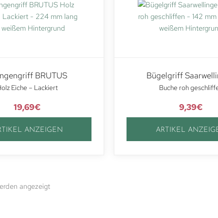
ngengriff BRUTUS
Bügelgriff Saarwell
olz Eiche – Lackiert
Buche roh geschliff
19,69
€
9,39
€
RTIKEL ANZEIGEN
ARTIKEL ANZEIG
werden angezeigt