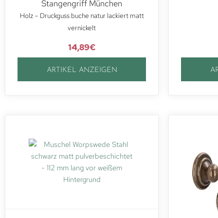
Stangengriff München
Holz – Druckguss buche natur lackiert matt
vernickelt
14,89
€
ARTIKEL ANZEIGEN
A