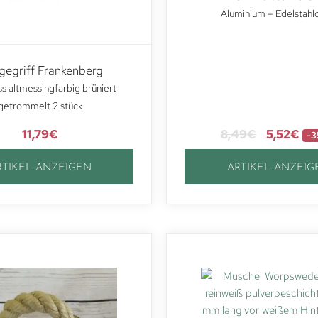
Aluminium – Edelstahl
egriff Frankenberg
s altmessingfarbig brüniert
getrommelt 2 stück
11,79
€
8,49
€
5,52
€
-3
RTIKEL ANZEIGEN
ARTIKEL ANZEIG