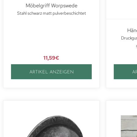
Möbelgriff Worpswede
Stahl schwarz matt pulverbeschichtet
Häng
Druckgus
11,59
€
ARTIKEL ANZEIGEN
A