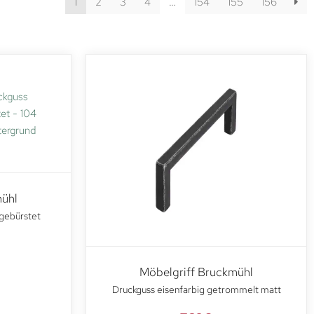
1
2
3
4
…
154
155
156
mühl
gebürstet
Möbelgriff Bruckmühl
Druckguss eisenfarbig getrommelt matt