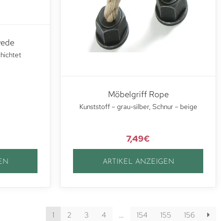
wede
hichtet
Möbelgriff Rope
Kunststoff – grau-silber, Schnur – beige
7,49
€
EN
ARTIKEL ANZEIGEN
1
2
3
4
…
154
155
156