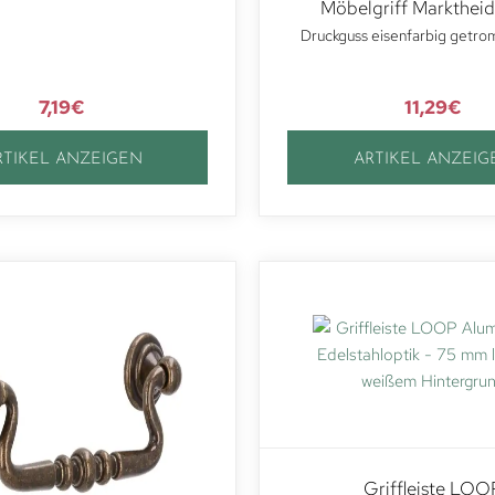
Möbelgriff Marktheid
Druckguss eisenfarbig getro
7,19
€
11,29
€
RTIKEL ANZEIGEN
ARTIKEL ANZEIG
Griffleiste LOO