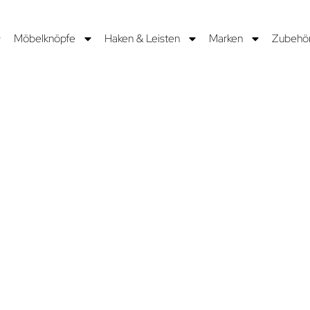
Möbelknöpfe
Haken & Leisten
Marken
Zubehö
hönheit
einer
gen wir
n der
men und
ist