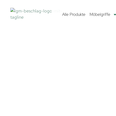
Alle Produkte
Möbelgriffe
MÖBELGRIFFE
Entdecke die neuesten Möbelgriff-Trends – von der Sc
des Adlernebels bis zur faszinierenden Spiralgalaxie. Mit 
Auswahl von über 2.200 einzigartigen Möbelgriffen brin
frischen Stil in dein Zuhause. In unserem großen Lager i
Milchstraße findest du Möbelgriffe in allen Farben, For
aus verschiedensten Materialien – für jeden Geschmack 
etwas dabei.