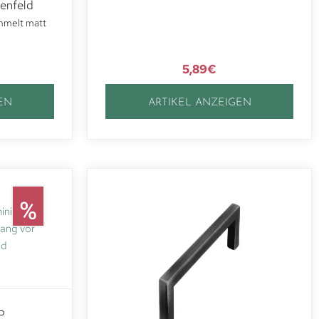
enfeld
mmelt matt
5,89
€
EN
ARTIKEL ANZEIGEN
P