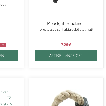
optik
Möbelgriff Bruckmühl
Druckguss eisenfarbig gebürstet matt
7,29
€
5 %
EN
ARTIKEL ANZEIGEN