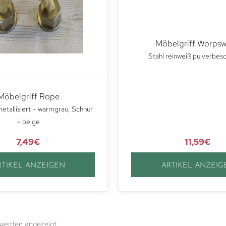
Möbelgriff Worps
Stahl reinweiß pulverbesc
Möbelgriff Rope
metallisiert – warmgrau, Schnur
– beige
7,49
€
11,59
€
RTIKEL ANZEIGEN
ARTIKEL ANZEIG
 werden angezeigt