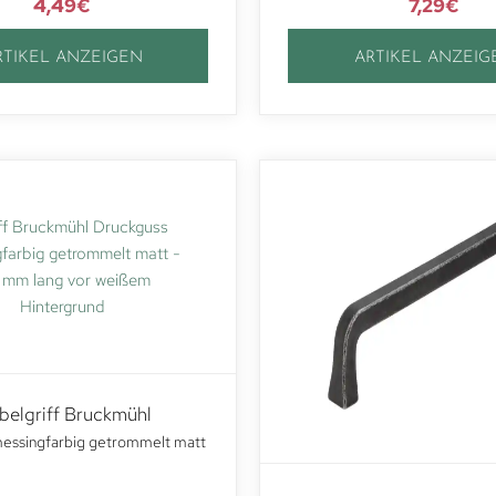
4,49
€
7,29
€
RTIKEL ANZEIGEN
ARTIKEL ANZEIG
elgriff Bruckmühl
essingfarbig getrommelt matt