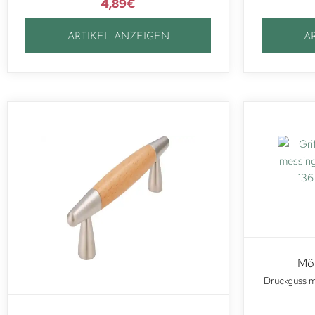
4,89
€
ARTIKEL ANZEIGEN
A
Möb
Druckguss m