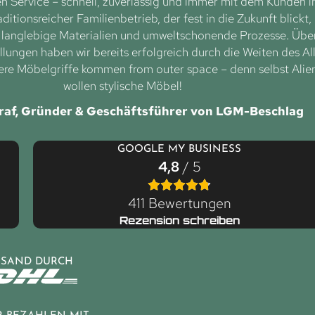
 Service – schnell, zuverlässig und immer mit dem Kunden 
aditionsreicher Familienbetrieb, der fest in die Zukunft blickt,
f langlebige Materialien und umweltschonende Prozesse. Übe
lungen haben wir bereits erfolgreich durch die Weiten des Al
ere Möbelgriffe kommen from outer space – denn selbst Alie
wollen stylische Möbel!
raf, Gründer & Geschäftsführer von LGM-Beschlag
GOOGLE MY BUSINESS
4,8
/ 5
411 Bewertungen
Rezension schreiben
RSAND DURCH