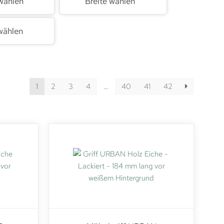
wählen
Breite wählen
wählen
1
2
3
4
…
40
41
42