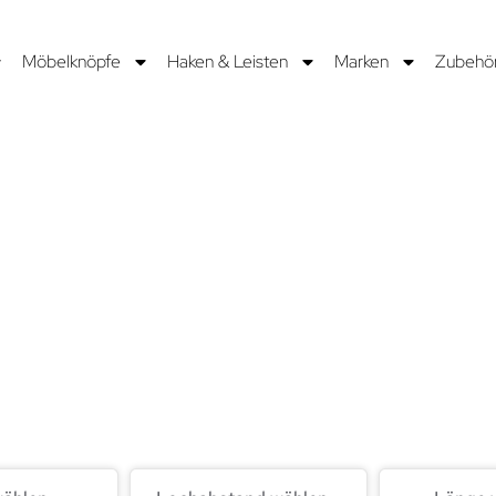
Möbelknöpfe
Haken & Leisten
Marken
Zubehö
NIPART
twickeln und fertigen Griffe bereits seit 1977 und arbeiten da
is sind neue Kollektionen, die Schubladen, Schränke und Mö
 60 Ländern schmücken.