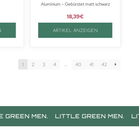
Aluminium – Gebürstet matt schwarz
18,39
€
N
ARTIKEL ANZEIGEN
1
2
3
4
…
40
41
42
N MEN.
LITTLE GREEN MEN.
LITTLE 