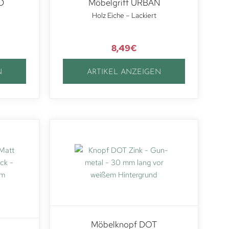
D
Möbelgriff URBAN
Holz Eiche – Lackiert
8,49
€
N
ARTIKEL ANZEIGEN
Möbelknopf DOT