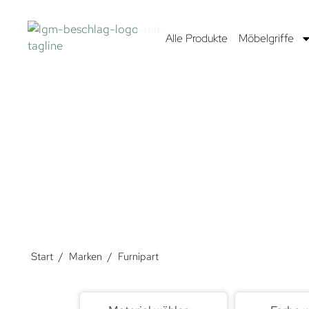
Alle Produkte
Möbelgriffe
FUR
Furnipart steht für Griffe höchster Qualität. Sie en
international bekannten Designern zusammen. Das Ergebn
mehr als
Start
/
Marken
/
Furnipart