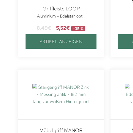
Griffleiste LOOP
Aluminium – Edelstahloptik
8,49
€
5,52
€
-35 %
ARTIKEL ANZEIGEN
Möbelgriff MANOR