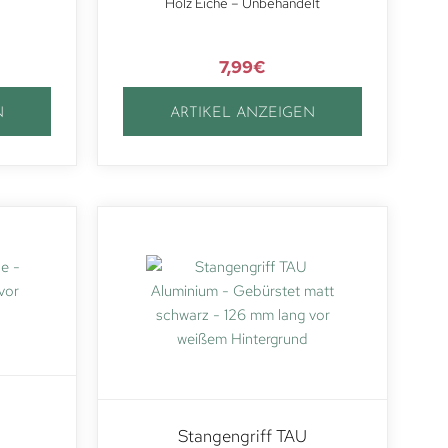
Holz Eiche – Unbehandelt
7,99
€
N
ARTIKEL ANZEIGEN
Stangengriff TAU