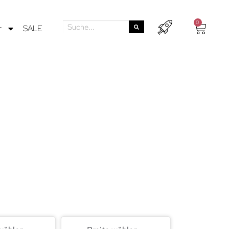
0
r
SALE
bei mit
belstücke in