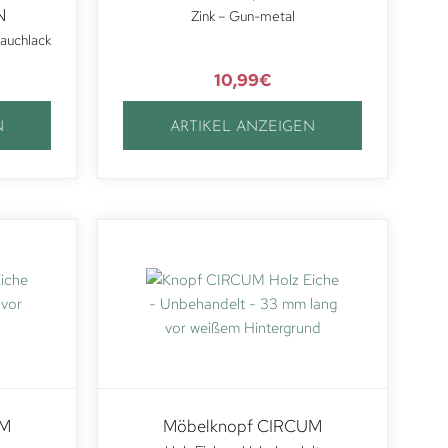
N
Zink – Gun-metal
tauchlack
10,99
€
N
ARTIKEL ANZEIGEN
UM
Möbelknopf CIRCUM