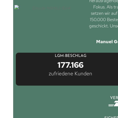
herausragenden
Fokus. Als tr
setzen wir au
150.000 Bestel
geschickt. Uns
Manuel G
LGM-BESCHLAG
177.166
zufriedene Kunden
VE