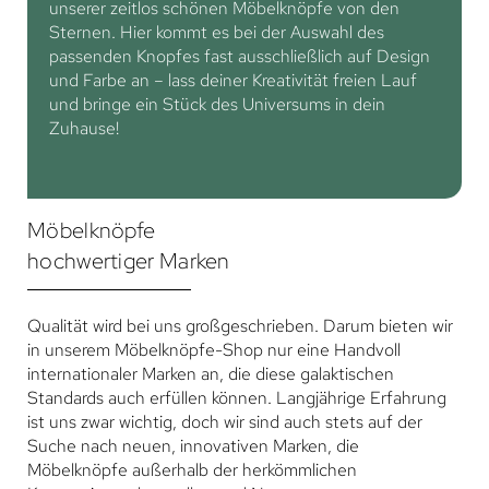
unserer zeitlos schönen Möbelknöpfe von den
Sternen. Hier kommt es bei der Auswahl des
passenden Knopfes fast ausschließlich auf Design
und Farbe an – lass deiner Kreativität freien Lauf
und bringe ein Stück des Universums in dein
Zuhause!
Möbelknöpfe
hochwertiger Marken
Qualität wird bei uns großgeschrieben. Darum bieten wir
in unserem Möbelknöpfe-Shop nur eine Handvoll
internationaler Marken an, die diese galaktischen
Standards auch erfüllen können. Langjährige Erfahrung
ist uns zwar wichtig, doch wir sind auch stets auf der
Suche nach neuen, innovativen Marken, die
Möbelknöpfe außerhalb der herkömmlichen