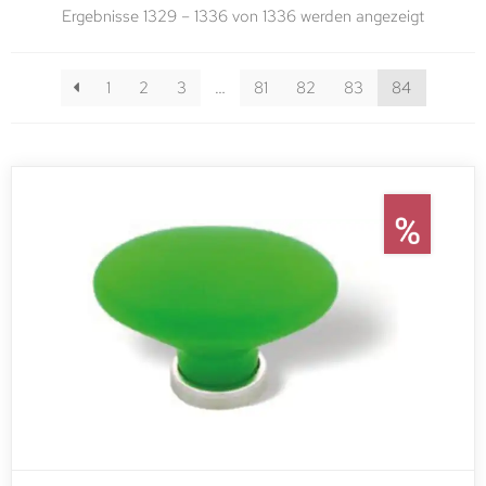
Ergebnisse 1329 – 1336 von 1336 werden angezeigt
1
2
3
…
81
82
83
84