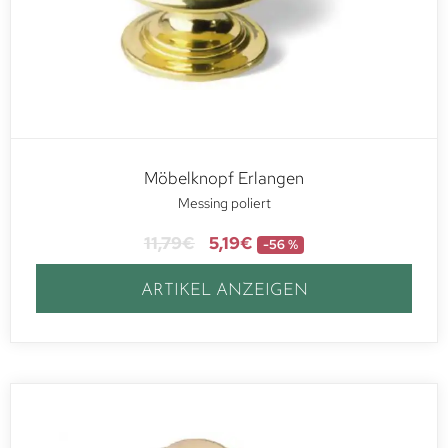
Möbelknopf Erlangen
Messing poliert
11,79
€
5,19
€
-56 %
ARTIKEL ANZEIGEN