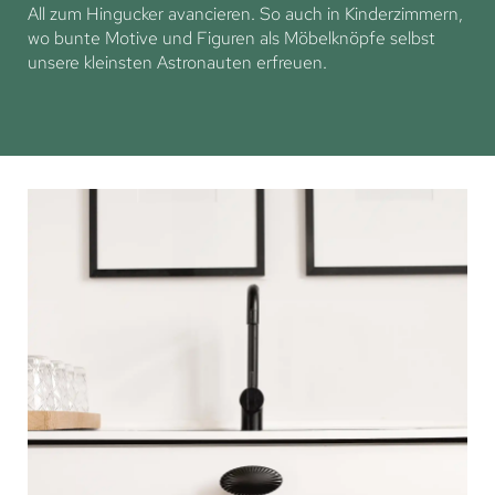
All zum Hingucker avancieren. So auch in Kinderzimmern,
wo bunte Motive und Figuren als Möbelknöpfe selbst
unsere kleinsten Astronauten erfreuen.