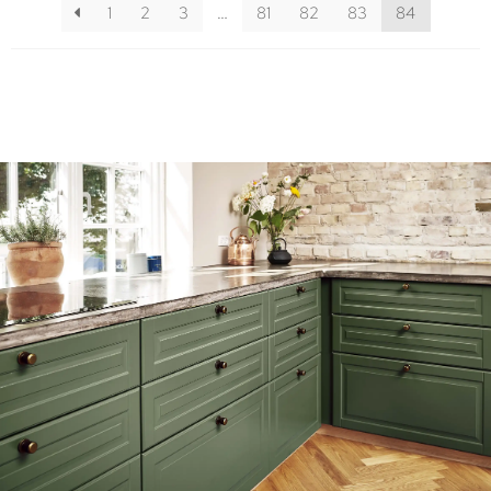
1
2
3
…
81
82
83
84