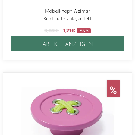
Möbelknopf Weimar
Kunststoff – vintageeffekt
3,89
€
1,71
€
-56 %
ARTIKEL ANZEIGEN