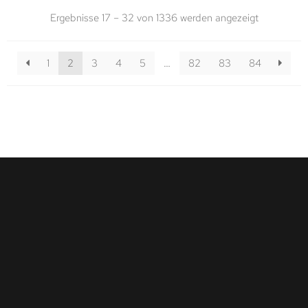
Ergebnisse 17 – 32 von 1336 werden angezeigt
1
2
3
4
5
…
82
83
84