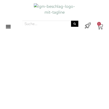
0
MÖBELKNÖPFE
Es ist kein Geheimnis, dass Möbelknöpfe in der
Andromeda-Galaxie und im Pferdekopfnebel
derzeit eine kosmische Renaissance feiern. Diese
vielseitigen Möbelaccessoires präsentieren sich in
einer Vielfalt von Farben und Formen. Für unsere
Sternenreisenden in der Milchstraße halten wir
aktuell über 1.300 Möbelknöpfe bereit.