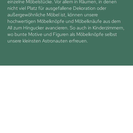
einzelne Möbelstücke. Vor allem in Räumen, in denen
nicht viel Platz für ausgefallene Dekoration oder
außergewöhnliche Möbel ist, können unsere
hochwertigen Möbelknöpfe und Möbelknäufe aus dem
All zum Hingucker avancieren. So auch in Kinderzimmern,
wo bunte Motive und Figuren als Möbelknöpfe selbst
unsere kleinsten Astronauten erfreuen.