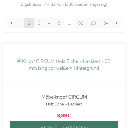
Ergebnisse 17 – 32 von 1336 werden angezeigt
1
2
3
4
5
…
82
83
84
Möbelknopf CIRCUM
Holz Eiche – Lackiert
8,89
€