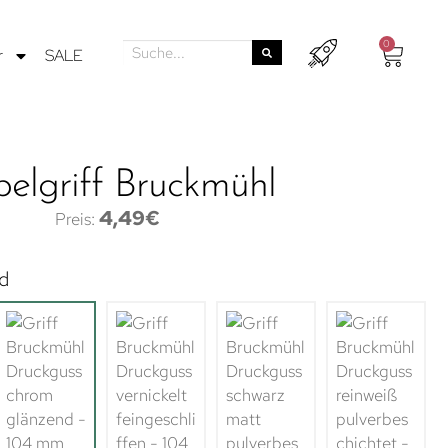
0
r
SALE
elgriff Bruckmühl
4,49
€
d