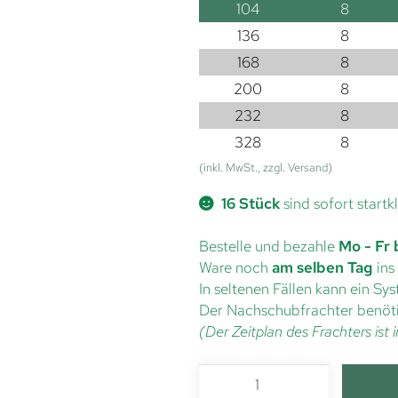
104
8
136
8
168
8
200
8
232
8
328
8
(inkl. MwSt., zzgl. Versand)
16 Stück
sind sofort startk
Bestelle und bezahle
Mo - Fr 
Ware noch
am selben Tag
ins
In seltenen Fällen kann ein S
Der Nachschubfrachter benöti
(Der Zeitplan des Frachters is