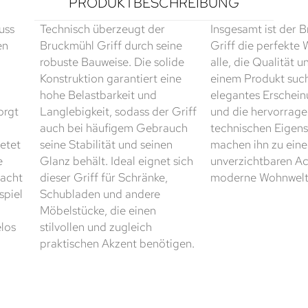
PRODUKTBESCHREIBUNG
uss
Technisch überzeugt der
Insgesamt ist der 
en
Bruckmühl Griff durch seine
Griff die perfekte 
robuste Bauweise. Die solide
alle, die Qualität u
Konstruktion garantiert eine
einem Produkt such
hohe Belastbarkeit und
elegantes Erschein
orgt
Langlebigkeit, sodass der Griff
und die hervorrag
auch bei häufigem Gebrauch
technischen Eigen
etet
seine Stabilität und seinen
machen ihn zu ein
e
Glanz behält. Ideal eignet sich
unverzichtbaren Ac
acht
dieser Griff für Schränke,
moderne Wohnwelt
spiel
Schubladen und andere
Möbelstücke, die einen
los
stilvollen und zugleich
praktischen Akzent benötigen.