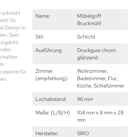
Bruckmühl
Name:
Möbelgriff
Wahl für
Bruckmühl
nd Design in
en. Sein
Stil:
Schlicht
ungsbild
enden
Ausführung:
Druckguss chrom
schaften
glänzend
em
Zimmer
Wohnzimmer,
cessoire für
(empfehlung):
Badezimmer, Flur,
en.
Küche, Schlafzimmer
Lochabstand:
96 mm
Maße: (L/B/H)
104 mm x 8 mm x 28
mm
Hersteller:
SIRO