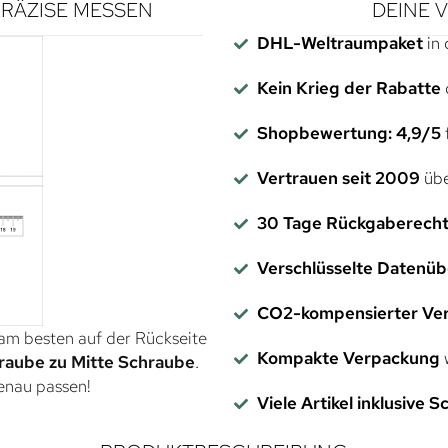
RÄZISE MESSEN
DEINE 
DHL-Weltraumpaket
in 
Kein Krieg der Rabatte
Shopbewertung: 4,9/5
f
Vertrauen seit 2009
übe
30 Tage Rückgaberech
Verschlüsselte Datenü
CO2-kompensierter Ve
 am besten auf der Rückseite
Kompakte Verpackung
w
raube zu Mitte Schraube
.
genau passen!
Viele Artikel inklusive 