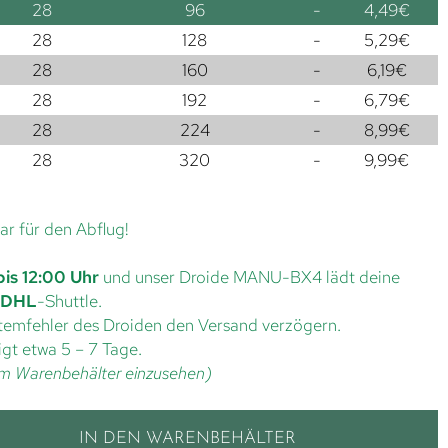
28
96
-
4,49
€
28
128
-
5,29
€
28
160
-
6,19
€
28
192
-
6,79
€
28
224
-
8,99
€
28
320
-
9,99
€
lar für den Abflug!
bis 12:00 Uhr
und unser Droide MANU-BX4 lädt deine
DHL
-Shuttle.
ystemfehler des Droiden den Versand verzögern.
gt etwa 5 – 7 Tage.
t im Warenbehälter einzusehen)
IN DEN WARENBEHÄLTER