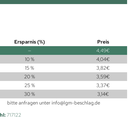
Ersparnis (%)
Preis
—
4,49
€
10 %
4,04
€
15 %
3,82
€
20 %
3,59
€
25 %
3,37
€
30 %
3,14
€
bitte anfragen unter
info@lgm-beschlag.de
hl:
717122