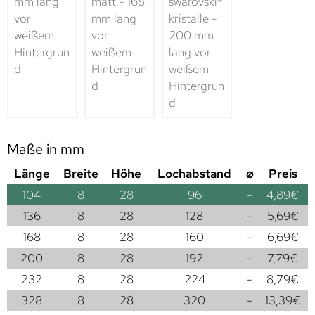
Maße in mm
Länge
Breite
Höhe
Lochabstand
⌀
Preis
104
8
28
96
-
4,89
€
136
8
28
128
-
5,69
€
168
8
28
160
-
6,69
€
200
8
28
192
-
7,79
€
232
8
28
224
-
8,79
€
328
8
28
320
-
13,39
€