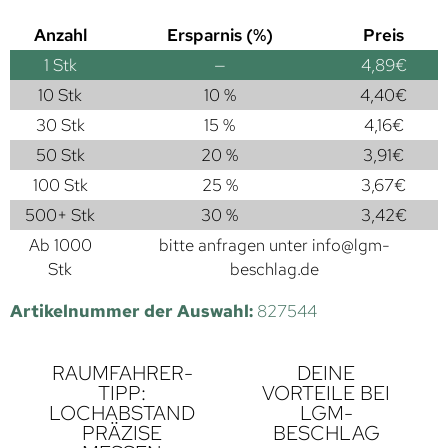
Anzahl
Ersparnis (%)
Preis
1
Stk
—
4,89
€
10 Stk
10 %
4,40
€
30 Stk
15 %
4,16
€
50 Stk
20 %
3,91
€
100 Stk
25 %
3,67
€
500+ Stk
30 %
3,42
€
Ab 1000
bitte anfragen unter
info@lgm-
Stk
beschlag.de
Artikelnummer der Auswahl:
827544
RAUMFAHRER-
DEINE
TIPP:
VORTEILE BEI
LOCHABSTAND
LGM-
PRÄZISE
BESCHLAG