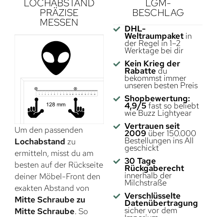
LOCHABSTAND
LGM-
PRÄZISE
BESCHLAG
MESSEN
DHL-
Weltraumpaket
in
der Regel in 1–2
Werktage bei dir
Kein Krieg der
Rabatte
du
bekommst immer
unseren besten Preis
Shopbewertung:
4,9/5
fast so beliebt
wie Buzz Lightyear
Vertrauen seit
Um den passenden
2009
über 150.000
Bestellungen ins All
Lochabstand
zu
geschickt
ermitteln, misst du am
30 Tage
besten auf der Rückseite
Rückgaberecht
innerhalb der
deiner Möbel-Front den
Milchstraße
exakten Abstand von
Verschlüsselte
Mitte Schraube zu
Datenübertragung
sicher vor dem
Mitte Schraube
. So