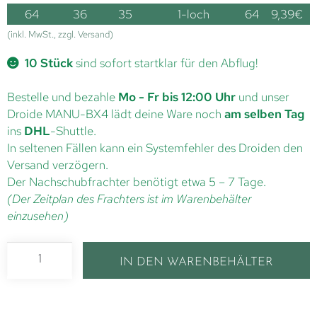
64
36
35
1-loch
64
9,39
€
(inkl. MwSt., zzgl. Versand)
10 Stück
sind sofort startklar für den Abflug!
Bestelle und bezahle
Mo - Fr bis 12:00 Uhr
und unser
Droide MANU-BX4 lädt deine Ware noch
am selben Tag
ins
DHL
-Shuttle.
In seltenen Fällen kann ein Systemfehler des Droiden den
Versand verzögern.
Der Nachschubfrachter benötigt etwa 5 – 7 Tage.
(Der Zeitplan des Frachters ist im Warenbehälter
einzusehen)
IN DEN WARENBEHÄLTER