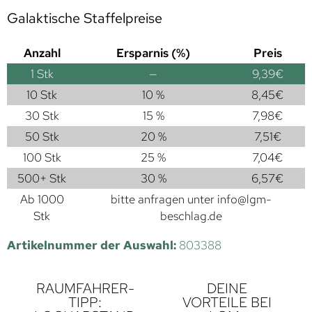
Galaktische Staffelpreise
Anzahl
Ersparnis (%)
Preis
1
Stk
—
9,39
€
10 Stk
10 %
8,45
€
30 Stk
15 %
7,98
€
50 Stk
20 %
7,51
€
100 Stk
25 %
7,04
€
500+ Stk
30 %
6,57
€
Ab 1000
bitte anfragen unter
info@lgm-
Stk
beschlag.de
Artikelnummer der Auswahl:
803388
RAUMFAHRER-
DEINE
TIPP:
VORTEILE BEI