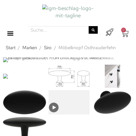
0
Start
/
Marken
/
Siro
/
Möbelknopf Osthrauderfehn