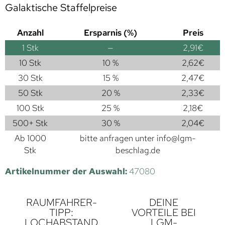
Galaktische Staffelpreise
Anzahl
Ersparnis (%)
Preis
1
Stk
—
2,91
€
10 Stk
10 %
2,62
€
30 Stk
15 %
2,47
€
50 Stk
20 %
2,33
€
100 Stk
25 %
2,18
€
500+ Stk
30 %
2,04
€
Ab 1000
bitte anfragen unter
info@lgm-
Stk
beschlag.de
Artikelnummer der Auswahl:
47080
RAUMFAHRER-
DEINE
TIPP:
VORTEILE BEI
LOCHABSTAND
LGM-