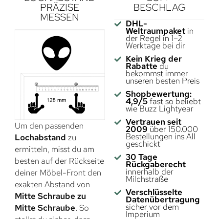
PRÄZISE
BESCHLAG
MESSEN
DHL-
Weltraumpaket
in
der Regel in 1–2
Werktage bei dir
Kein Krieg der
Rabatte
du
bekommst immer
unseren besten Preis
Shopbewertung:
4,9/5
fast so beliebt
wie Buzz Lightyear
Vertrauen seit
Um den passenden
2009
über 150.000
Bestellungen ins All
Lochabstand
zu
geschickt
ermitteln, misst du am
30 Tage
besten auf der Rückseite
Rückgaberecht
innerhalb der
deiner Möbel-Front den
Milchstraße
exakten Abstand von
Verschlüsselte
Mitte Schraube zu
Datenübertragung
sicher vor dem
Mitte Schraube
. So
Imperium