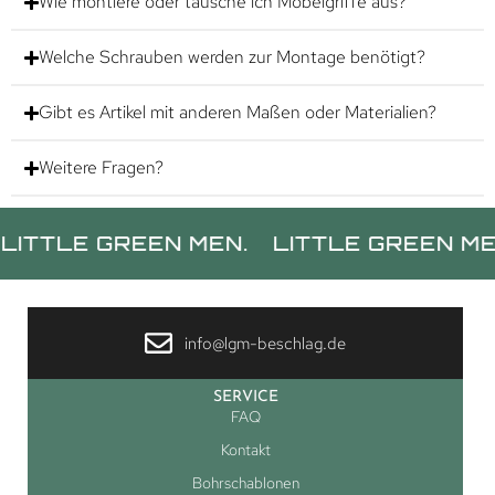
Wie montiere oder tausche ich Möbelgriffe aus?
Welche Schrauben werden zur Montage benötigt?
Gibt es Artikel mit anderen Maßen oder Materialien?
Weitere Fragen?
LE GREEN MEN.
LITTLE GREEN MEN.
L
info@lgm-beschlag.de
SERVICE
FAQ
Kontakt
Bohrschablonen