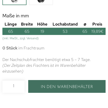
Maße in mm
Länge
Breite
Höhe
Lochabstand
⌀
Preis
65
65
19
53
65
19,89
€
(inkl. MwSt., zzgl. Versand)
0 Stück
im Frachtraum
Der Nachschubfrachter benötigt etwa 5 – 7 Tage.
(Der Zeitplan des Frachters ist im Warenbehälter
einzusehen)
IN DEN WARENBEHÄLTER