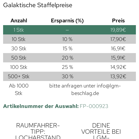
Galaktische Staffelpreise
Anzahl
Ersparnis (%)
Preis
1
Stk
—
19,89
€
10 Stk
10 %
17,90
€
30 Stk
15 %
16,91
€
50 Stk
20 %
15,91
€
100 Stk
25 %
14,92
€
500+ Stk
30 %
13,92
€
Ab 1000
bitte anfragen unter
info@lgm-
Stk
beschlag.de
Artikelnummer der Auswahl:
FP-000923
RAUMFAHRER-
DEINE
TIPP:
VORTEILE BEI
LOCHABSTAND
LGM-