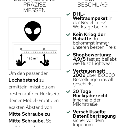
PRÄZISE
BESCHLAG
MESSEN
DHL-
Weltraumpaket
in
der Regel in 1–2
Werktage bei dir
Kein Krieg der
Rabatte
du
bekommst immer
unseren besten Preis
Shopbewertung:
4,9/5
fast so beliebt
wie Buzz Lightyear
Vertrauen seit
Um den passenden
2009
über 150.000
Bestellungen ins All
Lochabstand
zu
geschickt
ermitteln, misst du am
30 Tage
besten auf der Rückseite
Rückgaberecht
innerhalb der
deiner Möbel-Front den
Milchstraße
exakten Abstand von
Verschlüsselte
Mitte Schraube zu
Datenübertragung
sicher vor dem
Mitte Schraube
. So
Imperium