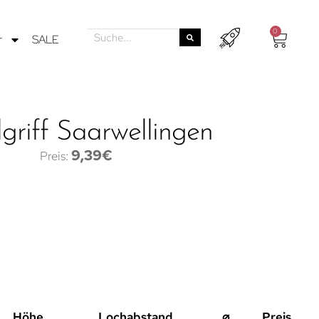
0
r
SALE
griff Saarwellingen
9,39
€
Höhe
Lochabstand
⌀
Preis