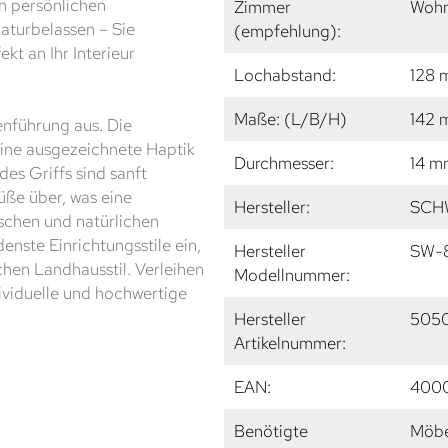
en persönlichen
Zimmer
Wohn
naturbelassen – Sie
(empfehlung):
kt an Ihr Interieur
Lochabstand:
128 
Maße: (L/B/H)
142 
enführung aus. Die
 eine ausgezeichnete Haptik
Durchmesser:
14 m
es Griffs sind sanft
üße über, was eine
Hersteller:
SCH
schen und natürlichen
enste Einrichtungsstile ein,
Hersteller
SW-
hen Landhausstil. Verleihen
Modellnummer:
ividuelle und hochwertige
Hersteller
505
Artikelnummer:
EAN:
400
Benötigte
Möbe