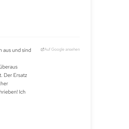
Auf Google ansehen
h aus und sind
 überaus
. Der Ersatz
cher
hrieben! Ich