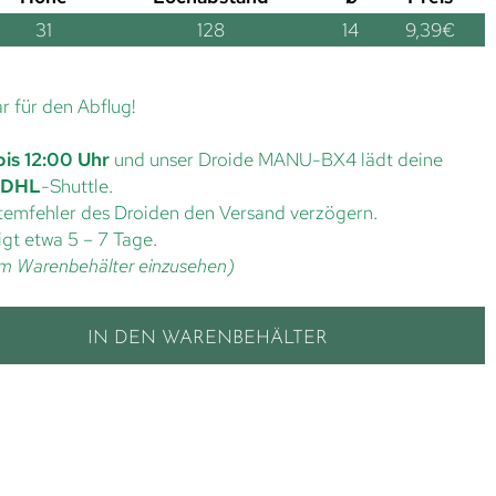
31
128
14
9,39
€
ar für den Abflug!
bis 12:00 Uhr
und unser Droide MANU-BX4 lädt deine
DHL
-Shuttle.
ystemfehler des Droiden den Versand verzögern.
gt etwa 5 – 7 Tage.
t im Warenbehälter einzusehen)
IN DEN WARENBEHÄLTER