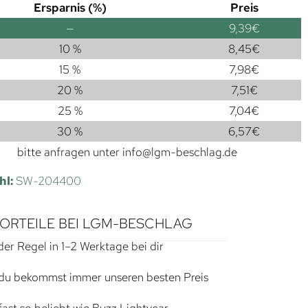
Ersparnis (%)
Preis
—
9,39
€
10 %
8,45
€
15 %
7,98
€
20 %
7,51
€
25 %
7,04
€
30 %
6,57
€
bitte anfragen unter
info@lgm-beschlag.de
hl:
SW-204400
VORTEILE BEI LGM-BESCHLAG
der Regel in 1–2 Werktage bei dir
du bekommst immer unseren besten Preis
ast so beliebt wie Buzz Lightyear