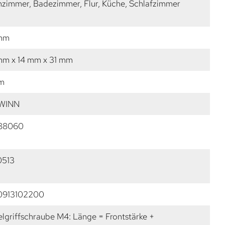
zimmer, Badezimmer, Flur, Küche, Schlafzimmer
mm
mm x 14 mm x 31 mm
m
WINN
88060
0513
0913102200
lgriffschraube M4: Länge = Frontstärke +