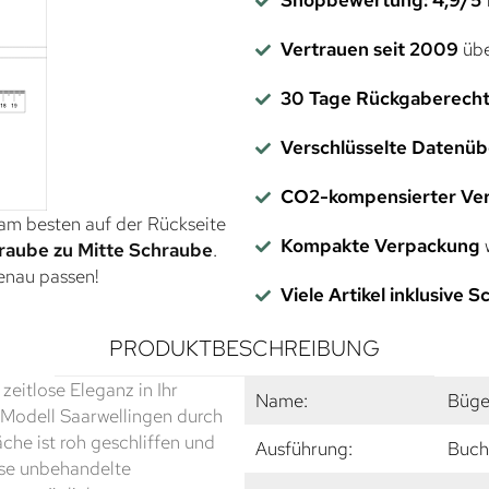
Vertrauen seit 2009
übe
30 Tage Rückgaberech
Verschlüsselte Datenü
CO2-kompensierter Ve
 am besten auf der Rückseite
Kompakte Verpackung
w
raube zu Mitte Schraube
.
genau passen!
Viele Artikel inklusive 
PRODUKTBESCHREIBUNG
eitlose Eleganz in Ihr
Name:
Bügel
 Modell Saarwellingen durch
che ist roh geschliffen und
Ausführung:
Buch
ese unbehandelte