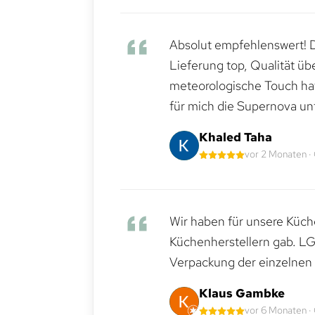
Absolut empfehlenswert! Di
Lieferung top, Qualität üb
meteorologische Touch hat 
für mich die Supernova un
Khaled Taha
vor 2 Monaten ·
Wir haben für unsere Küche
Küchenherstellern gab. LG
Verpackung der einzelnen G
Klaus Gambke
vor 6 Monaten ·