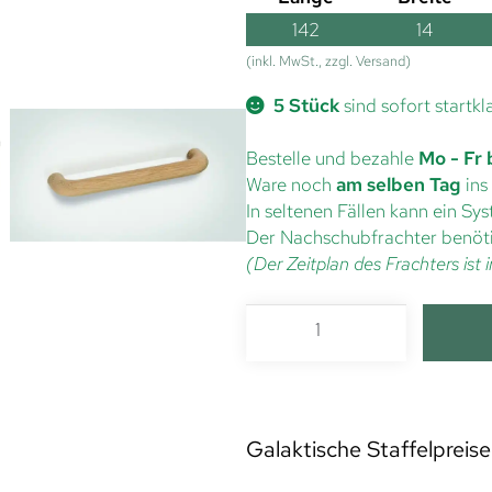
142
14
(inkl. MwSt., zzgl. Versand)
5 Stück
sind sofort startkl
Bestelle und bezahle
Mo - Fr 
Ware noch
am selben Tag
ins
In seltenen Fällen kann ein S
Der Nachschubfrachter benöti
(Der Zeitplan des Frachters is
Galaktische Staffelpreise