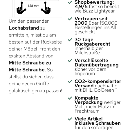
Shopbewertung:
4,9/5
fast so beliebt
wie Buzz Lightyear
Vertrauen seit
Um den passenden
2009
über 150.000
Bestellungen ins All
Lochabstand
zu
geschickt
ermitteln, misst du am
30 Tage
besten auf der Rückseite
Rückgaberecht
innerhalb der
deiner Möbel-Front den
Milchstraße
exakten Abstand von
Verschlüsselte
Mitte Schraube zu
Datenübertragung
sicher vor dem
Mitte Schraube
. So
Imperium
stellst du sicher, dass
CO2-kompensierter
deine neuen Griffe
Versand
nachhaltig
mit DHL GoGreen
galaktisch genau passen!
Kompakte
Verpackung
weniger
Müll, mehr Platz im
Frachtraum
Viele Artikel
inklusive Schrauben
für den sofortigen