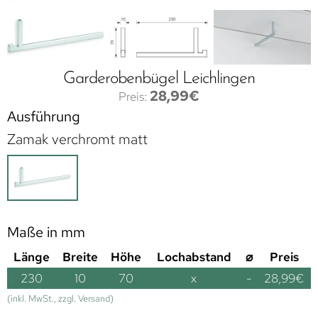
Garderobenbügel Leichlingen
28,99
€
Ausführung
Zamak verchromt matt
Maße in mm
Länge
Breite
Höhe
Lochabstand
⌀
Preis
230
10
70
x
-
28,99
€
(inkl. MwSt., zzgl. Versand)