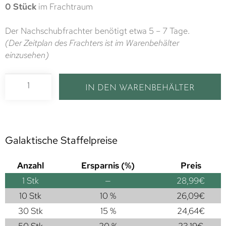
0 Stück
im Frachtraum
Der Nachschubfrachter benötigt etwa 5 – 7 Tage.
(Der Zeitplan des Frachters ist im Warenbehälter
einzusehen)
IN DEN WARENBEHÄLTER
Galaktische Staffelpreise
Anzahl
Ersparnis (%)
Preis
1
Stk
—
28,99
€
10 Stk
10 %
26,09
€
30 Stk
15 %
24,64
€
50 Stk
20 %
23,19
€