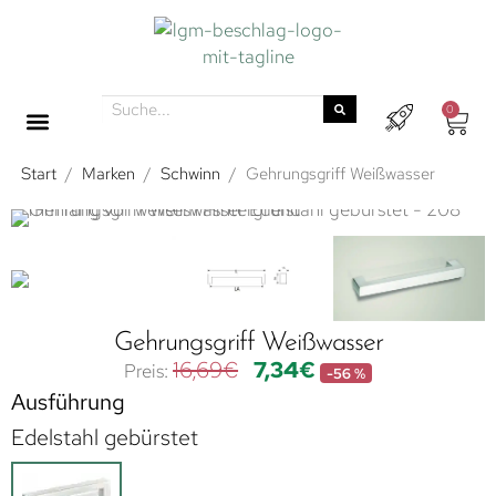
0
Start
/
Marken
/
Schwinn
/
Gehrungsgriff Weißwasser
Gehrungsgriff Weißwasser
16,69
€
7,34
€
-56 %
Ausführung
Edelstahl gebürstet