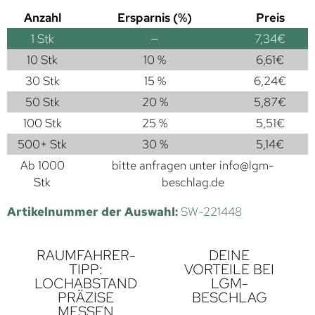
Anzahl
Ersparnis (%)
Preis
1
Stk
—
7,34
€
10 Stk
10 %
6,61
€
30 Stk
15 %
6,24
€
50 Stk
20 %
5,87
€
100 Stk
25 %
5,51
€
500+ Stk
30 %
5,14
€
Ab 1000
bitte anfragen unter
info@lgm-
Stk
beschlag.de
Artikelnummer der Auswahl:
SW-221448
RAUMFAHRER-
DEINE
TIPP:
VORTEILE BEI
LOCHABSTAND
LGM-
PRÄZISE
BESCHLAG
MESSEN