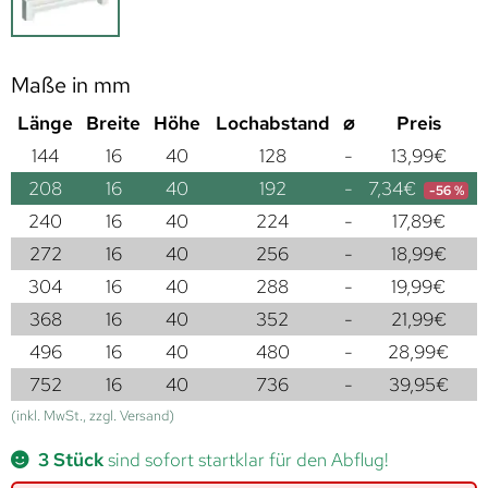
Maße in mm
Länge
Breite
Höhe
Lochabstand
⌀
Preis
144
16
40
128
-
13,99
€
208
16
40
192
-
7,34
€
-56 %
240
16
40
224
-
17,89
€
272
16
40
256
-
18,99
€
304
16
40
288
-
19,99
€
368
16
40
352
-
21,99
€
496
16
40
480
-
28,99
€
752
16
40
736
-
39,95
€
(inkl. MwSt., zzgl. Versand)
3 Stück
sind sofort startklar für den Abflug!