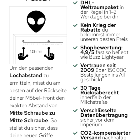
DHL-
Weltraumpaket
in
der Regel in 1–2
Werktage bei dir
Kein Krieg der
Rabatte
du
bekommst immer
unseren besten Preis
Shopbewertung:
4,9/5
fast so beliebt
wie Buzz Lightyear
Vertrauen seit
Um den passenden
2009
über 150.000
Bestellungen ins All
Lochabstand
zu
geschickt
ermitteln, misst du am
30 Tage
besten auf der Rückseite
Rückgaberecht
innerhalb der
deiner Möbel-Front den
Milchstraße
exakten Abstand von
Verschlüsselte
Mitte Schraube zu
Datenübertragung
sicher vor dem
Mitte Schraube
. So
Imperium
stellst du sicher, dass
CO2-kompensierter
deine neuen Griffe
Versand
nachhaltig